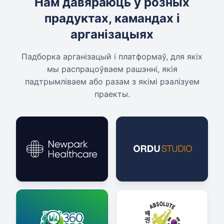
Нам давяраюць у розных
прадуктах, камандах і
арганізацыях
Падборка арганізацый і платформаў, для якіх
мы распрацоўваем рашэнні, якія
падтрымліваем або разам з якімі рэалізуем
праекты.