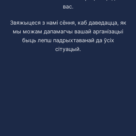
вас.
Звяжыцеся з намі сёння, каб даведацца, як
мы можам дапамагчы вашай арганізацыі
быць лепш падрыхтаванай да ўсіх
сітуацый.