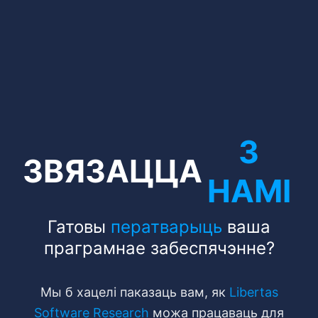
З
ЗВЯЗАЦЦА
НАМІ
Гатовы
ператварыць
ваша
праграмнае забеспячэнне?
Мы б хацелі паказаць вам, як
Libertas
Software Research
можа працаваць для