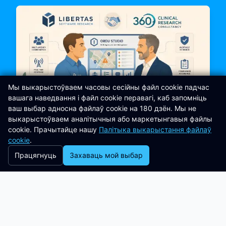
Мы выкарыстоўваем часовы сесійны файл cookie падчас
вашага наведвання і файл cookie перавагі, каб запомніць
ваш выбар адносна файлаў cookie на 180 дзён. Мы не
выкарыстоўваем аналітычныя або маркетынгавыя файлы
cookie. Прачытайце нашу
Палітыка выкарыстання файлаў
cookie
.
Партнёрствы
6 min read
Працягнуць
Захаваць мой выбар
Libertas Software Research
заключае партнёрства з 360
Clinical Research Consultancy
дзеля забеспячэння высокай
аўдытапрыдатнасці рэагавання