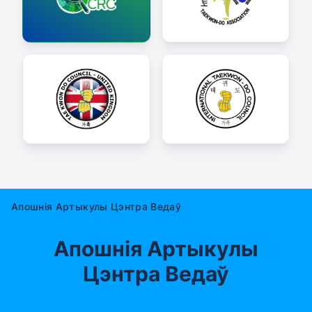
Апошнія Артыкулы Цэнтра Ведаў
Апошнія Артыкулы
Цэнтра Ведаў