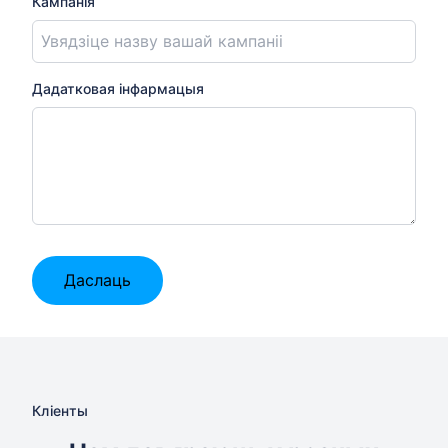
Кампанія
Дадатковая інфармацыя
Даслаць
Кліенты