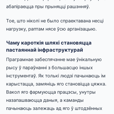
абапіраецца пры прыняцці рашэнняў.
Тое, што ніколі не было спраектавана несці
нагрузку, раптам нясе ўсю арганізацыю.
Чаму кароткія шляхі становяцца
пастаяннай інфраструктурай
Праграмнае забеспячэнне мае ўнікальную
рысу ў параўнанні з большасцю іншых
інструментаў. Як толькі людзі пачынаюць ім
карыстацца, замяніць яго становіцца цяжка.
Вакол яго фармуюцца працэсы, унутры
назапашваюцца даныя, а каманды
пачынаюць залежаць ад яго ў штодзённых