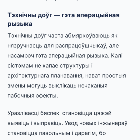
Тэхнічны доўг — гэта аперацыйная
рызыка
Тэхнічны доўг часта абмяркоўваюць як
нязручнасць для распрацоўшчыкаў, але
насамрэч гэта аперацыйная рызыка. Калі
сістэмам не хапае структуры і
архітэктурнага планавання, нават простыя
змены могуць выклікаць нечаканыя
пабочныя эфекты.
Уразлівасці бяспекі становіцца цяжэй
выявіць і выправіць. Увод новых інжынераў
становіцца павольным і дарагім, бо