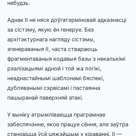
небудзь.
Аднак ІІ не нясе доўгатэрміновай адказнасці
за сістэму, якую ён генеруе. Без
архітэктурнага нагляду сістэмы,
згенераваныя ІІ, часта ствараюць
фрагментаваныя кодавыя базы з некалькімі
рэалізацыямі адной і той жа логікі,
неаднастайнымі шаблонамі бяспекі,
дубляванымі сэрвісамі і пастаянна
пашыранай паверхняй атакі.
У выніку атрымліваецца праграмнае
забеспячэнне, якое працуе сёння, але заўтра
становіцца ўсё цяжэйшым у кіраванні. ІІ —