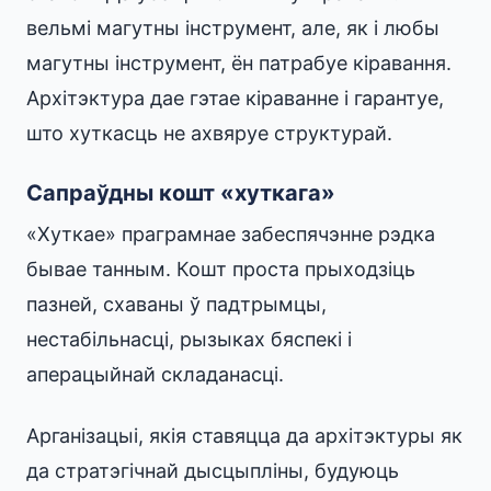
вельмі магутны інструмент, але, як і любы
магутны інструмент, ён патрабуе кіравання.
Архітэктура дае гэтае кіраванне і гарантуе,
што хуткасць не ахвяруе структурай.
Сапраўдны кошт «хуткага»
«Хуткае» праграмнае забеспячэнне рэдка
бывае танным. Кошт проста прыходзіць
пазней, схаваны ў падтрымцы,
нестабільнасці, рызыках бяспекі і
аперацыйнай складанасці.
Арганізацыі, якія ставяцца да архітэктуры як
да стратэгічнай дысцыпліны, будуюць