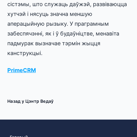
сістэмы, што служаць даўжэй, развіваюцца
хутчэй і нясуць значна меншую
аперацыйную рызыку. У праграмным
забеспячэнні, як і ў будаўніцтве, менавіта
падмурак вызначае тэрмін жыцця
канструкцыі.
PrimeCRM
Назад у Цэнтр Ведаў