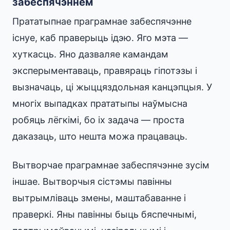
забеспячэннем
Прататыпнае праграмнае забеспячэнне
існуе, каб праверыць ідэю. Яго мэта —
хуткасць. Яно дазваляе камандам
эксперыментаваць, правяраць гіпотэзы і
вызначаць, ці жыццяздольная канцэпцыя. У
многіх выпадках прататыпы наўмысна
робяць лёгкімі, бо іх задача — проста
даказаць, што нешта можа працаваць.
Вытворчае праграмнае забеспячэнне зусім
іншае. Вытворчыя сістэмы павінны
вытрымліваць змены, маштабаванне і
праверкі. Яны павінны быць бяспечнымі,