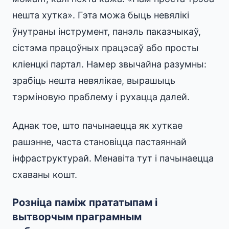
нешта хутка». Гэта можа быць невялікі
ўнутраны інструмент, панэль паказчыкаў,
сістэма працоўных працэсаў або просты
кліенцкі партал. Намер звычайна разумны:
зрабіць нешта невялікае, вырашыць
тэрміновую праблему і рухацца далей.
Аднак тое, што пачынаецца як хуткае
рашэнне, часта становіцца пастаяннай
інфраструктурай. Менавіта тут і пачынаецца
схаваны кошт.
Розніца паміж прататыпам і
вытворчым праграмным