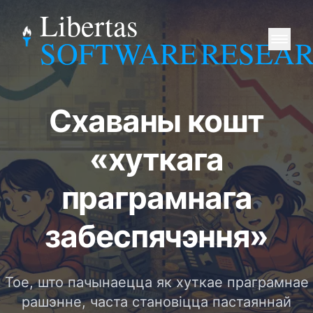
Libertas
SOFTWARE
RESEA
Схаваны кошт
«хуткага
праграмнага
забеспячэння»
Тое, што пачынаецца як хуткае праграмнае
рашэнне, часта становіцца пастаяннай