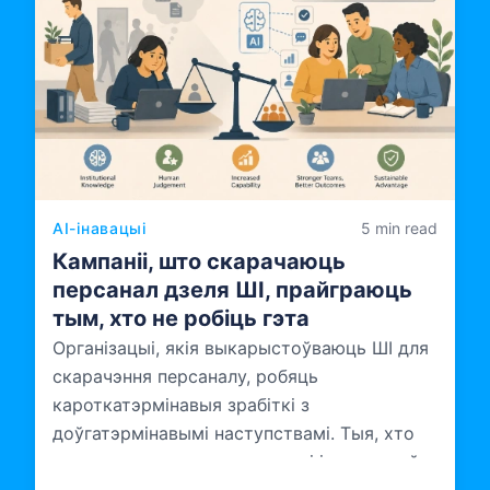
AI-інавацыі
5 min read
Кампаніі, што скарачаюць
персанал дзеля ШІ, прайграюць
тым, хто не робіць гэта
Організацыі, якія выкарыстоўваюць ШІ для
скарачэння персаналу, робяць
кароткатэрмінавыя зрабіткі з
доўгатэрмінавымі наступствамі. Тыя, хто
трымае свае каманды разам і інвеструе ў