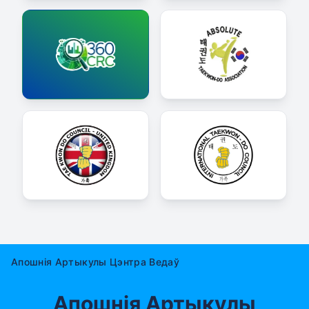
Апошнія Артыкулы Цэнтра Ведаў
Апошнія Артыкулы