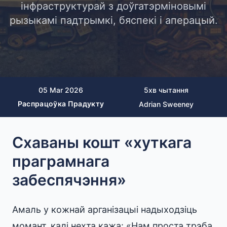
інфраструктурай з доўгатэрміновымі
рызыкамі падтрымкі, бяспекі і аперацый.
05 Mar 2026
5
хв чытання
Распрацоўка Прадукту
Adrian Sweeney
Схаваны кошт «хуткага
праграмнага
забеспячэння»
Амаль у кожнай арганізацыі надыходзіць
момант, калі нехта кажа: «Нам проста трэба