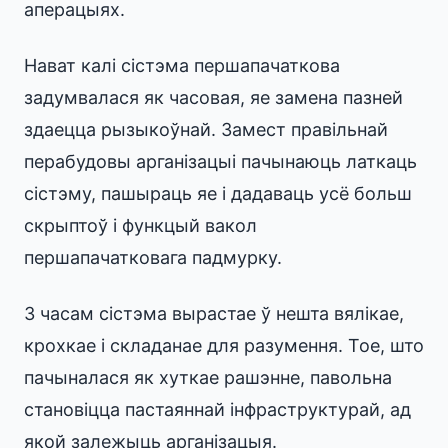
аперацыях.
Нават калі сістэма першапачаткова
задумвалася як часовая, яе замена пазней
здаецца рызыкоўнай. Замест правільнай
перабудовы арганізацыі пачынаюць латкаць
сістэму, пашыраць яе і дадаваць усё больш
скрыптоў і функцый вакол
першапачатковага падмурку.
З часам сістэма вырастае ў нешта вялікае,
крохкае і складанае для разумення. Тое, што
пачыналася як хуткае рашэнне, павольна
становіцца пастаяннай інфраструктурай, ад
якой залежыць арганізацыя.