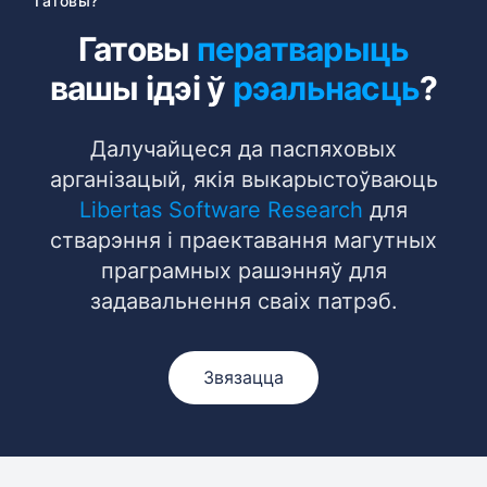
Гатовы?
Гатовы
ператварыць
вашы ідэі ў
рэальнасць
?
Далучайцеся да паспяховых
арганізацый, якія выкарыстоўваюць
Libertas Software Research
для
стварэння і праектавання магутных
праграмных рашэнняў для
задавальнення сваіх патрэб.
Звязацца