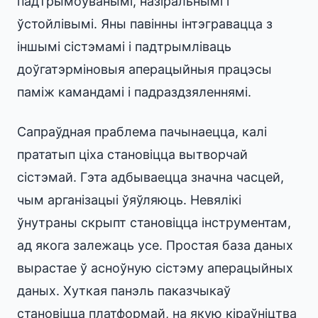
падтрымоўванымі, назіральнымі і
ўстойлівымі. Яны павінны інтэгравацца з
іншымі сістэмамі і падтрымліваць
доўгатэрміновыя аперацыйныя працэсы
паміж камандамі і падраздзяленнямі.
Сапраўдная праблема пачынаецца, калі
прататып ціха становіцца вытворчай
сістэмай. Гэта адбываецца значна часцей,
чым арганізацыі ўяўляюць. Невялікі
ўнутраны скрыпт становіцца інструментам,
ад якога залежаць усе. Простая база даных
вырастае ў асноўную сістэму аперацыйных
даных. Хуткая панэль паказчыкаў
становіцца платформай, на якую кіраўніцтва