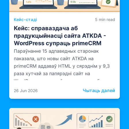
Кейс-стаді
5 min read
Кейс: справаздача аб
прадукцыйнасці сайта ATKDA -
WordPress супраць primeCRM
Параўнанне 15 адпаведных старонак
паказала, што новы сайт ATKDA на
primeCRM аддаваў HTML у сярэднім у 9,3
раза хутчэй за папярэдні сайт на
WordPress, а апрацоўка на серверы была
хутчэйшай у 10,6 раза.
: Кей
Чытаць далей
26 Jun 2026