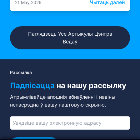
тое, як гэтыя каманды працуюць з ШІ,
: Кам
Чытаць далей
21 May 2026
будуюць нешта больш трывалае.
Паглядзець Усе Артыкулы Цэнтра
Ведаў
Рассылка
Падпісацца
на нашу рассылку
Атрымлівайце апошнія абнаўленні і навіны
непасрэдна ў вашу паштовую скрыню.