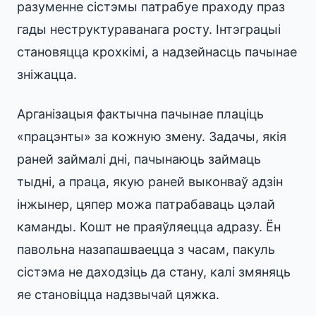
разуменне сістэмы патрабуе праходу праз
гады неструктураванага росту. Інтэграцыі
становяцца крохкімі, а надзейнасць пачынае
зніжацца.
Арганізацыя фактычна пачынае плаціць
«працэнты» за кожную змену. Задачы, якія
раней займалі дні, пачынаюць займаць
тыдні, а праца, якую раней выконваў адзін
інжынер, цяпер можа патрабаваць цэлай
каманды. Кошт не праяўляецца адразу. Ён
павольна назапашваецца з часам, пакуль
сістэма не даходзіць да стану, калі змяняць
яе становіцца надзвычай цяжка.