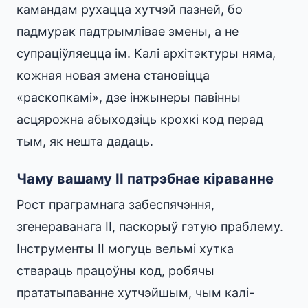
камандам рухацца хутчэй пазней, бо
падмурак падтрымлівае змены, а не
супраціўляецца ім. Калі архітэктуры няма,
кожная новая змена становіцца
«раскопкамі», дзе інжынеры павінны
асцярожна абыходзіць крохкі код перад
тым, як нешта дадаць.
Чаму вашаму ІІ патрэбнае кіраванне
Рост праграмнага забеспячэння,
згенераванага ІІ, паскорыў гэтую праблему.
Інструменты ІІ могуць вельмі хутка
ствараць працоўны код, робячы
прататыпаванне хутчэйшым, чым калі-