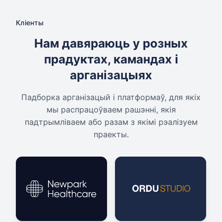
Кліенты
Нам давяраюць у розных
прадуктах, камандах і
арганізацыях
Падборка арганізацый і платформаў, для якіх
мы распрацоўваем рашэнні, якія
падтрымліваем або разам з якімі рэалізуем
праекты.