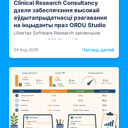
Clinical Research Consultancy
дзеля забеспячэння высокай
аўдытапрыдатнасці рэагавання
на інцыдэнты праз ORDU Studio
Libertas Software Research заключыла
партнёрства з 360 Clinical Research
Consultancy, прыўнёсшы незалежную
: Lib
Чытаць далей
04 Aug 2026
экспертызу ў галіне аўдыту і адпаведнасці
патрабаванням у тое, як распрацоўваецца,
дакументуецца і эксплуатуецца ORDU
Studio — шматведамасная платформа
кіравання інцыдэнтамі ад LSR.