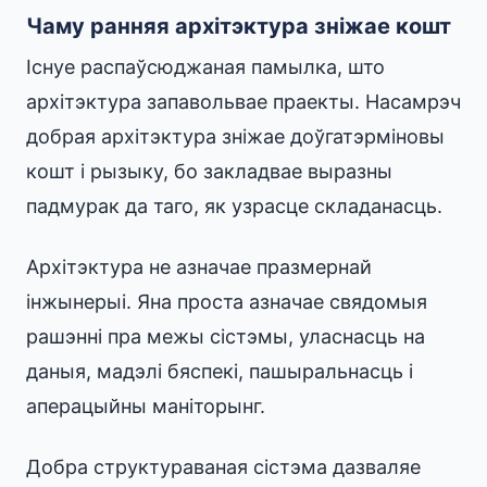
Чаму ранняя архітэктура зніжае кошт
Існуе распаўсюджаная памылка, што
архітэктура запавольвае праекты. Насамрэч
добрая архітэктура зніжае доўгатэрміновы
кошт і рызыку, бо закладвае выразны
падмурак да таго, як узрасце складанасць.
Архітэктура не азначае празмернай
інжынерыі. Яна проста азначае свядомыя
рашэнні пра межы сістэмы, уласнасць на
даныя, мадэлі бяспекі, пашыральнасць і
аперацыйны маніторынг.
Добра структураваная сістэма дазваляе