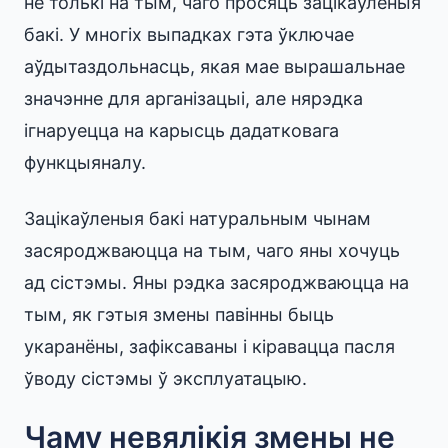
не толькі на тым, чаго просяць зацікаўленыя
бакі. У многіх выпадках гэта ўключае
аўдытаздольнасць, якая мае вырашальнае
значэнне для арганізацыі, але нярэдка
ігнаруецца на карысць дадатковага
функцыяналу.
Зацікаўленыя бакі натуральным чынам
засяроджваюцца на тым, чаго яны хочуць
ад сістэмы. Яны рэдка засяроджваюцца на
тым, як гэтыя змены павінны быць
укаранёны, зафіксаваны і кіравацца пасля
ўводу сістэмы ў эксплуатацыю.
Чаму невялікія змены не