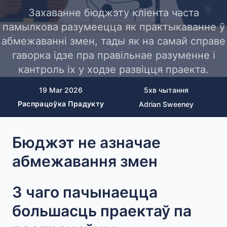
Захаванне бюджэту кліента часта
памылкова разумеецца як практыкаванне ў
абмежаванні змен, тады як на самай справе
гаворка ідзе пра правільнае разуменне і
кантроль іх у ходзе развіцця праекта.
19 Mar 2026
5
хв чытання
Распрацоўка Прадукту
Adrian Sweeney
Бюджэт не азначае
абмежавання змен
З чаго пачынаецца
большасць праектаў па