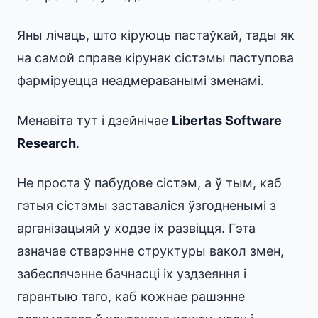
Яны лічаць, што кіруюць пастаўкай, тады як
на самой справе кірунак сістэмы паступова
фарміруецца неадмераванымі зменамі.
Менавіта тут і дзейнічае
Libertas Software
Research
.
Не проста ў пабудове сістэм, а ў тым, каб
гэтыя сістэмы заставаліся ўзгодненымі з
арганізацыяй у ходзе іх развіцця. Гэта
азначае стварэнне структуры вакол змен,
забеспячэнне бачнасці іх уздзеяння і
гарантыю таго, каб кожнае рашэнне