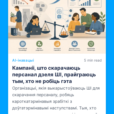
AI-інавацыі
5 min read
Кампаніі, што скарачаюць
персанал дзеля ШІ, прайграюць
тым, хто не робіць гэта
Організацыі, якія выкарыстоўваюць ШІ для
скарачэння персаналу, робяць
кароткатэрмінавыя зрабіткі з
доўгатэрмінавымі наступствамі. Тыя, хто