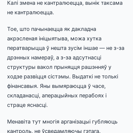
Калі змена не кантралюецца, вынік таксама
не кантралюецца.
Тое, што пачынаецца як дакладна
акрэсленая ініцыятыва, можа хутка
ператварыцца ў нешта зусім іншае — не з-за
дрэнных намераў, а з-за адсутнасці
структуры вакол прыняцця рашэнняў у
ходзе развіцця сістэмы. Выдаткі не толькі
фінансавыя. Яны вымяраюцца ў часе,
складанасці, аперацыйных перабоях і
страце яснасці.
Менавіта тут многія арганізацыі губляюць
кантроль, не ўсведамляючы гэтага.