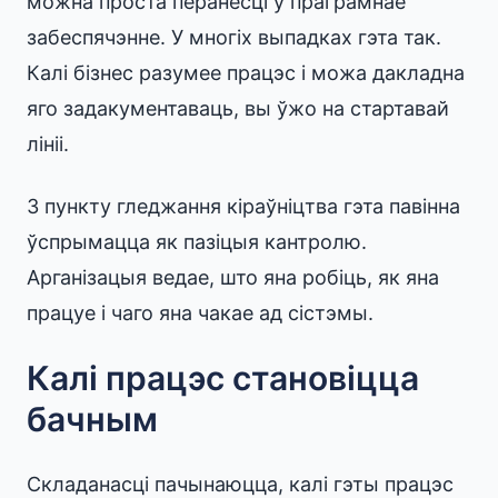
можна проста перанесці ў праграмнае
забеспячэнне. У многіх выпадках гэта так.
Калі бізнес разумее працэс і можа дакладна
яго задакументаваць, вы ўжо на стартавай
лініі.
З пункту гледжання кіраўніцтва гэта павінна
ўспрымацца як пазіцыя кантролю.
Арганізацыя ведае, што яна робіць, як яна
працуе і чаго яна чакае ад сістэмы.
Калі працэс становіцца
бачным
Складанасці пачынаюцца, калі гэты працэс