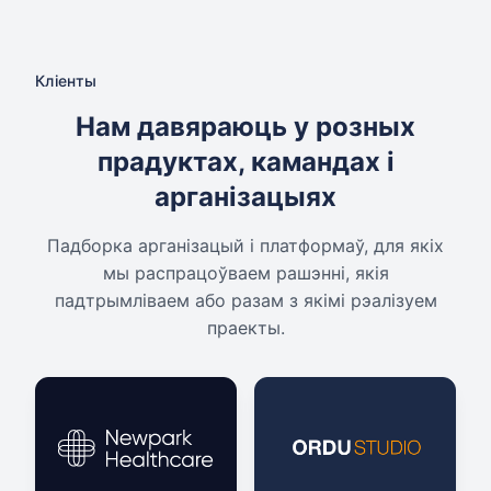
Кліенты
Нам давяраюць у розных
прадуктах, камандах і
арганізацыях
Падборка арганізацый і платформаў, для якіх
мы распрацоўваем рашэнні, якія
падтрымліваем або разам з якімі рэалізуем
праекты.