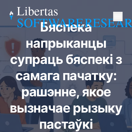
Libertas
SOFTWARE
RESEA
Бяспека
напрыканцы
супраць бяспекі з
самага пачатку:
рашэнне, якое
вызначае рызыку
пастаўкі