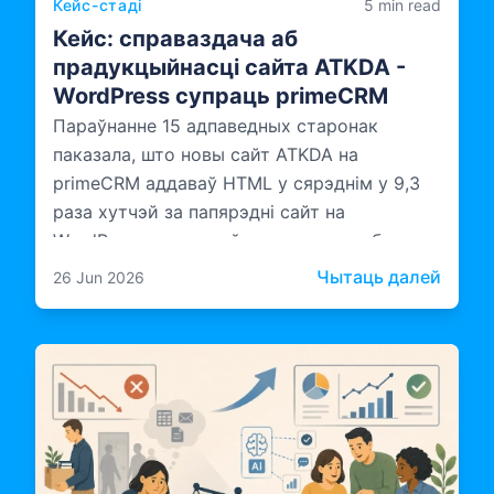
Кейс-стаді
5 min read
Кейс: справаздача аб
прадукцыйнасці сайта ATKDA -
WordPress супраць primeCRM
Параўнанне 15 адпаведных старонак
паказала, што новы сайт ATKDA на
primeCRM аддаваў HTML у сярэднім у 9,3
раза хутчэй за папярэдні сайт на
WordPress, а апрацоўка на серверы была
хутчэйшай у 10,6 раза.
: Кей
Чытаць далей
26 Jun 2026