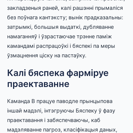
закладзеныя раней, калі рашэнні прымаліся
без поўнага кантэксту; вынік прадказальны:
затрымкі, большыя выдаткі, дубляванне
намаганняў і ўзрастаючае трэнне паміж
камандамі распрацоўкі і бяспекі па меры
ўзмацнення ціску на пастаўку.
Калі бяспека фарміруе
праектаванне
Каманда B працуе паводле прынцыпова
іншай мадэлі, інтэгруючы Бяспеку ў фазу
праектавання і забяспечваючы, каб
мадэляванне пагроз, класіфікацыя даных,