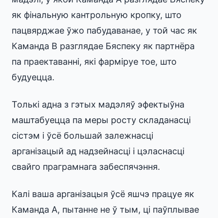
як фінальную кантрольную кропку, што
пацвярджае ўжо пабудаванае, у той час як
Каманда B разглядае Бяспеку як партнёра
па праектаванні, які фарміруе тое, што
будуецца.
Толькі адна з гэтых мадэляў эфектыўна
маштабуецца па меры росту складанасці
сістэм і ўсё большай залежнасці
арганізацый ад надзейнасці і цэласнасці
свайго праграмнага забеспячэння.
Калі ваша арганізацыя ўсё яшчэ працуе як
Каманда A, пытанне не ў тым, ці паўплывае