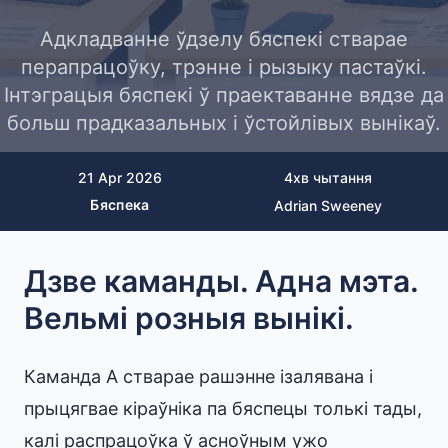
Адкладванне ўдзелу бяспекі стварае
перапрацоўку, трэнне і рызыку пастаўкі.
Інтэграцыя бяспекі ў праектаванне вядзе да
больш прадказальных і ўстойлівых вынікаў.
21 Apr 2026
4
хв чытання
Бяспека
Adrian Sweeney
Дзве каманды. Адна мэта.
Вельмі розныя вынікі.
Каманда A стварае рашэнне ізалявана і
прыцягвае кіраўніка па бяспецы толькі тады,
калі распрацоўка ў асноўным ужо