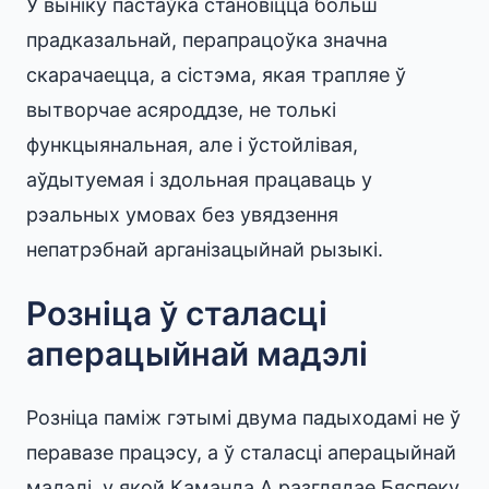
У выніку пастаўка становіцца больш
прадказальнай, перапрацоўка значна
скарачаецца, а сістэма, якая трапляе ў
вытворчае асяроддзе, не толькі
функцыянальная, але і ўстойлівая,
аўдытуемая і здольная працаваць у
рэальных умовах без увядзення
непатрэбнай арганізацыйнай рызыкі.
Розніца ў сталасці
аперацыйнай мадэлі
Розніца паміж гэтымі двума падыходамі не ў
перавазе працэсу, а ў сталасці аперацыйнай
мадэлі, у якой Каманда A разглядае Бяспеку