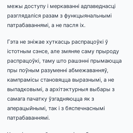
межы доступу і меркаванні адпаведнасці
разглядаліся разам з функцыянальнымі
патрабаваннямі, а не пасля іх.
Гэта не зніжае хуткасць распрацоўкі ў
істотным сэнсе, але змяняе саму прыроду
распрацоўкі, таму што рашэнні прымаюцца
пры поўным разуменні абмежаванняў,
кампрамісы становяцца выразнымі, а не
выпадковымі, а архітэктурныя выбары з
самага пачатку ўзгадняюцца як з
аперацыйнымі, так і з бяспечнаснымі
патрабаваннямі.