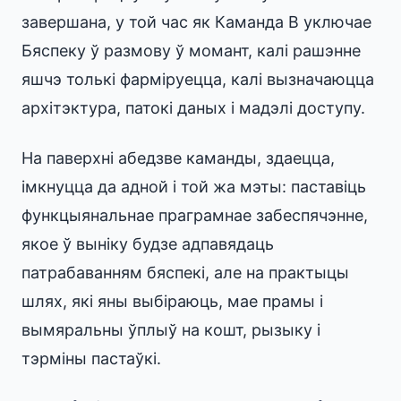
завершана, у той час як Каманда B уключае
Бяспеку ў размову ў момант, калі рашэнне
яшчэ толькі фарміруецца, калі вызначаюцца
архітэктура, патокі даных і мадэлі доступу.
На паверхні абедзве каманды, здаецца,
імкнуцца да адной і той жа мэты: паставіць
функцыянальнае праграмнае забеспячэнне,
якое ў выніку будзе адпавядаць
патрабаванням бяспекі, але на практыцы
шлях, які яны выбіраюць, мае прамы і
вымяральны ўплыў на кошт, рызыку і
тэрміны пастаўкі.