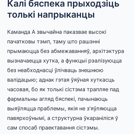
Калі бяспека прыходзіць
толькі напрыканцы
Каманда A звычайна паказвае высокі
пачатковы тэмп, таму што рашэнні
прымаюцца без абмежаванняў, архітэктура
вызначаецца хутка, а функцыі рэалізуюцца
без неабходнасці ўлічваць знешнюю
валідацыю; аднак гэтая ўяўная хуткасць
часовая, бо як толькі сістэма трапляе пад
фармальны агляд бяспекі, пачынаюць
выяўляцца праблемы, якія не з'яўляюцца
павярхоўнымі, а структурна ўкараніліся ў
сам спосаб праектавання сістэмы.