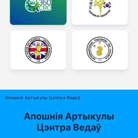
Апошнія Артыкулы Цэнтра Ведаў
Апошнія Артыкулы
Цэнтра Ведаў