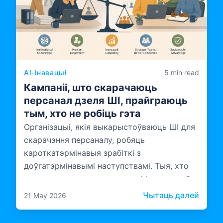
AI-інавацыі
5 min read
Кампаніі, што скарачаюць
персанал дзеля ШІ, прайграюць
тым, хто не робіць гэта
Організацыі, якія выкарыстоўваюць ШІ для
скарачэння персаналу, робяць
кароткатэрмінавыя зрабіткі з
доўгатэрмінавымі наступствамі. Тыя, хто
трымае свае каманды разам і інвеструе ў
тое, як гэтыя каманды працуюць з ШІ,
: Кам
Чытаць далей
21 May 2026
будуюць нешта больш трывалае.