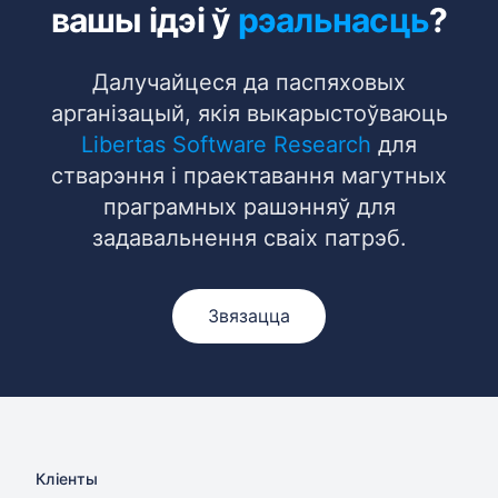
вашы ідэі ў
рэальнасць
?
Далучайцеся да паспяховых
арганізацый, якія выкарыстоўваюць
Libertas Software Research
для
стварэння і праектавання магутных
праграмных рашэнняў для
задавальнення сваіх патрэб.
Звязацца
Кліенты