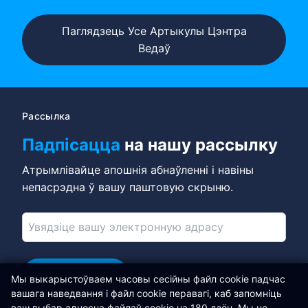
Паглядзець Усе Артыкулы Цэнтра
Ведаў
Рассылка
Падпісацца
на нашу рассылку
Атрымлівайце апошнія абнаўленні і навіны
непасрэдна ў вашу паштовую скрыню.
Падпісацца
Мы выкарыстоўваем часовы сесійны файл cookie падчас
вашага наведвання і файл cookie перавагі, каб запомніць
Далучайцеся ў LinkedIn
ваш выбар адносна файлаў cookie на 180 дзён. Мы не