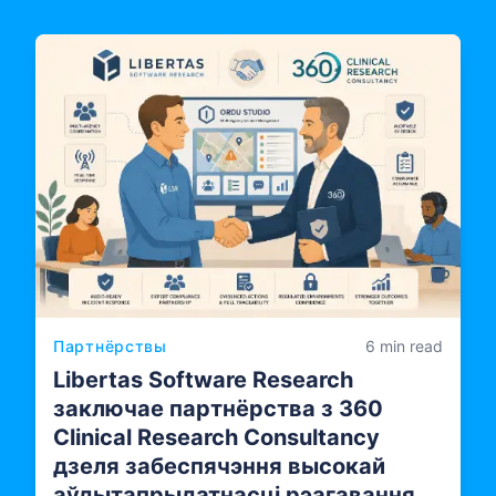
Партнёрствы
6 min read
Libertas Software Research
заключае партнёрства з 360
Clinical Research Consultancy
дзеля забеспячэння высокай
аўдытапрыдатнасці рэагавання