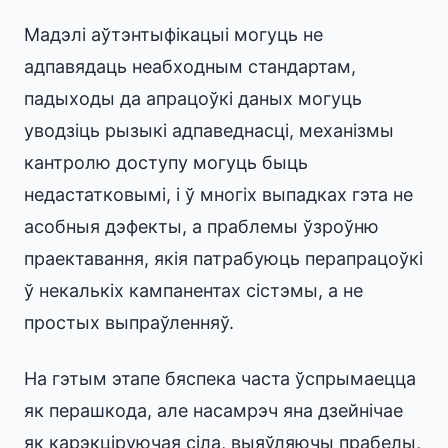
Мадэлі аўтэнтыфікацыі могуць не
адпавядаць неабходным стандартам,
падыходы да апрацоўкі даных могуць
уводзіць рызыкі адпаведнасці, механізмы
кантролю доступу могуць быць
недастатковымі, і ў многіх выпадках гэта не
асобныя дэфекты, а праблемы ўзроўню
праектавання, якія патрабуюць перапрацоўкі
ў некалькіх кампанентах сістэмы, а не
простых выпраўленняў.
На гэтым этапе бяспека часта ўспрымаецца
як перашкода, але насамрэч яна дзейнічае
як карэкціруючая сіла, выяўляючы прабелы,