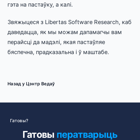
гэта на пастаўку, а калі.
Звяжыцеся з Libertas Software Research, каб
даведацца, як мы можам дапамагчы вам
перайсці да мадэлі, якая пастаўляе
бяспечна, прадказальна і ў маштабе.
Назад у Цэнтр Ведаў
Гатовы?
Гатовы
ператварыць