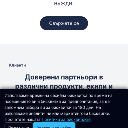
нужди.
Свържете се
Клиенти
Доверени партньори в
различни продукти, екипи и
организации
Използваме временна сесийна бисквитка по време на
посещението ви и бисквитка за предпочитания, за да
запомним избора ви за бисквитки за 180 дни. Не
Подбрани организации и платформи, за които
използваме аналитични или маркетингови бисквитки.
създаваме решения, които поддържаме или с
Прочетете нашата
Политика за бисквитките
.
които работим съвместно.
Продължи
Запази моя избор