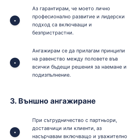
Аз гарантирам, че моето лично
професионално развитие и лидерски
•
подход са включващи и
безпристрастни.
Ангажирам се да прилагам принципи
на равенство между половете във
•
всички бъдещи решения за наемане и
подизпълнение.
3. Външно ангажиране
При сътрудничество с партньори,
доставчици или клиенти, аз
•
насърчавам включващо и уважително