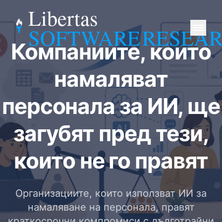
Libertas
SOFTWARE
RESEA
Компаниите, които
намаляват
персонала за ИИ, ще
загубят пред тези,
които не го правят
Организациите, които използват ИИ за
намаляване на персонала, правят
краткосрочни компромиси с дълготрайни