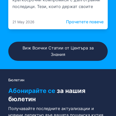
последици. Тези, които держат своите
екипи заедно и инвестират в начина, по
който те работят с ИИ, строят нещо по-
: Ком
Прочетете повече
21 May 2026
издръжливо.
Виж Всички Статии от Центъра за
Знания
Бюлетин
Абонирайте се
за нашия
бюлетин
Получавайте последните актуализации и
новини директно във вашата пощенска кутия.