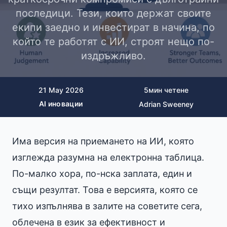
последици. Тези, които держат своите
екипи заедно и инвестират в начина, по
който те работят с ИИ, строят нещо по-
издръжливо.
21 May 2026
5
мин четене
AI иновации
Adrian Sweeney
Има версия на приемането на ИИ, която
изглежда разумна на електронна таблица.
По-малко хора, по-нска заплата, един и
същи резултат. Това е версията, която се
тихо изпълнява в залите на советите сега,
облечена в език за ефективност и