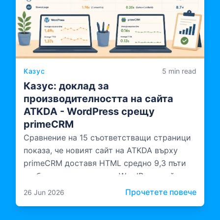
Казус
5 min read
Казус: доклад за
производителността на сайта
ATKDA - WordPress срещу
primeCRM
Сравнение на 15 съответстващи страници
показа, че новият сайт на ATKDA върху
primeCRM доставя HTML средно 9,3 пъти
по-бързо от предишния WordPress сайт, а
сървърната обработка е 10,6 пъти по-бърза.
: Каз
Прочетете повече
26 Jun 2026