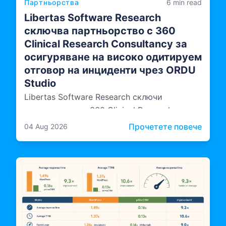
Партньорства
6 min read
Libertas Software Research
сключва партньорство с 360
Clinical Research Consultancy за
осигуряване на високо одитируем
отговор на инциденти чрез ORDU
Studio
Libertas Software Research сключи
партньорство с 360 Clinical Research
Consultancy, внасяйки независима
: Lib
Прочетете повече
04 Aug 2026
експертиза в областта на одита и
съответствието с изискванията в начина,
по който ORDU Studio —
мултиведомствената платформа на LSR за
управление на инциденти — се проектира,
документира и експлоатира.