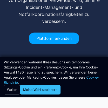
von Organisationen verwendet wird, um ihre
Incident-Management- und
Notfallkoordinationsfähigkeiten zu
verbessern.
Plattform erkunden
Wir verwenden wahrend Ihres Besuchs ein temporäres
Sitzungs-Cookie und ein Präferenz-Cookie, um Ihre Cookie-
Auswahl 180 Tage lang zu speichern. Wir verwenden keine
Sind Sie bereit?
Analyse- oder Marketing-Cookies. Lesen Sie unsere
Cookie-
Bereit, Ihre Ideen in
Realität
Richtlinie
.
Weiter
Meine Wahl speichern
zu
verwandeln
?
Schließen Sie sich den erfolgreichen