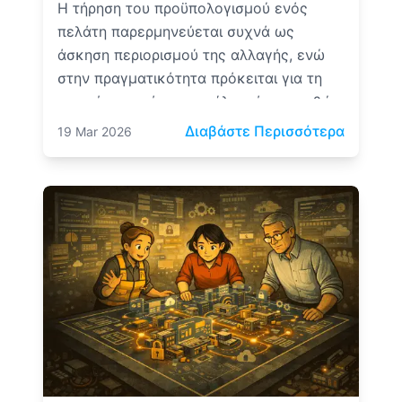
Η τήρηση του προϋπολογισμού ενός
πελάτη παρερμηνεύεται συχνά ως
άσκηση περιορισμού της αλλαγής, ενώ
στην πραγματικότητα πρόκειται για τη
σωστή κατανόηση και έλεγχό της καθώς
το έργο εξελίσσεται.
: Ανάπτ
Διαβάστε Περισσότερα
19 Mar 2026