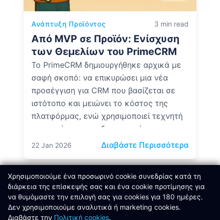
Ανάπτυξη Προϊόντος
3 min read
Από MVP σε Προϊόν: Ενίσχυση
των Θεμελίων του PrimeCRM
Το PrimeCRM δημιουργήθηκε αρχικά με
σαφή σκοπό: να επικυρώσει μια νέα
προσέγγιση για CRM που βασίζεται σε
ιστότοπο και μειώνει το κόστος της
πλατφόρμας, ενώ χρησιμοποιεί τεχνητή
νοημοσύνη για να δημιουργεί,
διαχειρίζεται και βελτιστοποιεί έξυπνα το
: Από M
Διαβάστε Περισσότερα
22 Jan 2026
περιεχόμενο.
Χρησιμοποιούμε ένα προσωρινό cookie συνεδρίας κατά τη
διάρκεια της επίσκεψής σας και ένα cookie προτίμησης για
Δείτε Όλα τα Άρθρα Κέντρου Γνώσης
να θυμόμαστε την επιλογή σας για cookies για 180 ημέρες.
Δεν χρησιμοποιούμε αναλυτικά ή marketing cookies.
Διαβάστε την
Πολιτική cookies
.