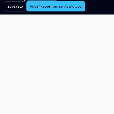
Συνέχεια
Αποθήκευση της επιλογής μου
Είστε Έτοιμοι;
Έτοιμοι να
μετατρέψετε
τις ιδέες σας σε
πραγματικότητα
;
Γίνετε μέλος των επιτυχημένων
οργανισμών που χρησιμοποιούν την
Libertas Software Research
για να
δημιουργήσουν και να σχεδιάσουν
ισχυρές λύσεις λογισμικού που
καλύπτουν τις ανάγκες τους.