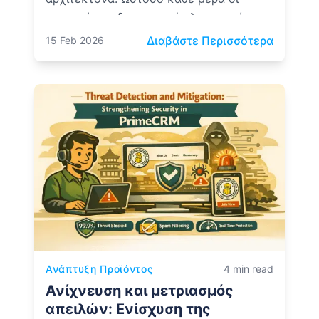
επιχειρήσεις δημιουργούν λογισμικό
χωρίς αρχιτεκτονική επίβλεψη,
: Δεν θ
Διαβάστε Περισσότερα
15 Feb 2026
δημιουργώντας δομικά εύθραυστα
συστήματα.
Ανάπτυξη Προϊόντος
4 min read
Ανίχνευση και μετριασμός
απειλών: Ενίσχυση της