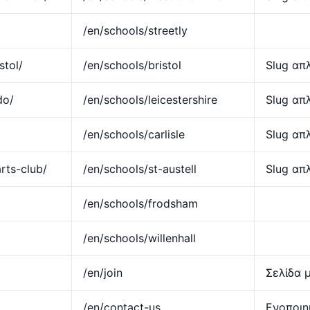
/en/schools/streetly
stol/
/en/schools/bristol
Slug απ
do/
/en/schools/leicestershire
Slug απ
/en/schools/carlisle
Slug απ
rts-club/
/en/schools/st-austell
Slug απ
/en/schools/frodsham
/en/schools/willenhall
/en/join
Σελίδα 
/en/contact-us
Ενοποιη