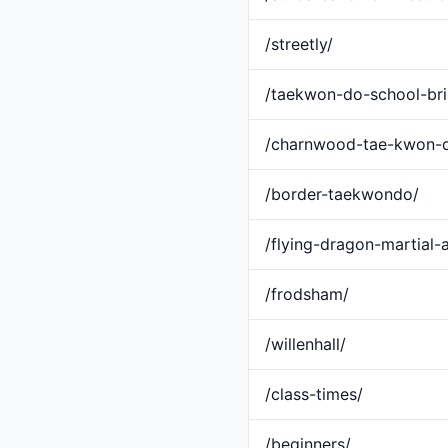
/streetly/
/taekwon-do-school-bri
/charnwood-tae-kwon-
/border-taekwondo/
/flying-dragon-martial-a
/frodsham/
/willenhall/
/class-times/
/beginners/