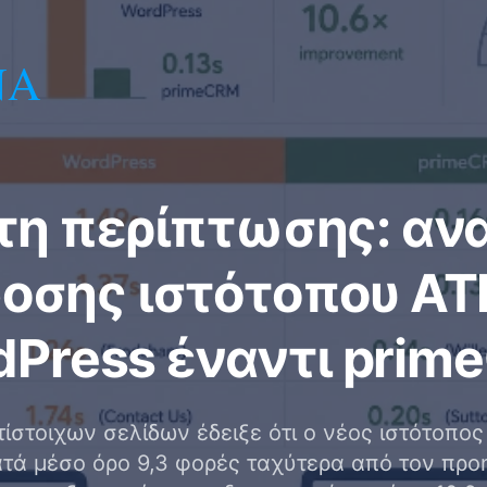
ΝΑ
τη περίπτωσης: αν
οσης ιστότοπου AT
dPress έναντι prim
ίστοιχων σελίδων έδειξε ότι ο νέος ιστότοπ
τά μέσο όρο 9,3 φορές ταχύτερα από τον προ