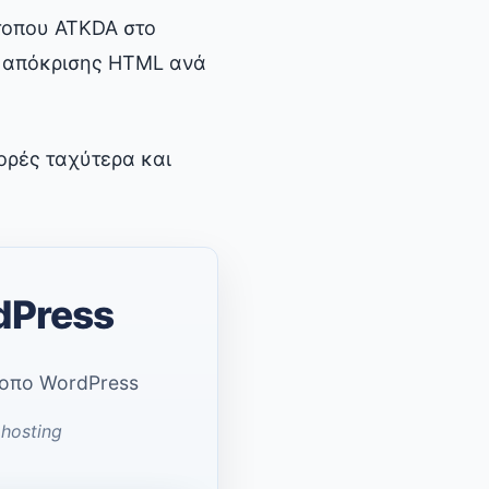
ότοπου ATKDA στο
ς απόκρισης HTML ανά
ορές ταχύτερα και
dPress
τοπο WordPress
hosting