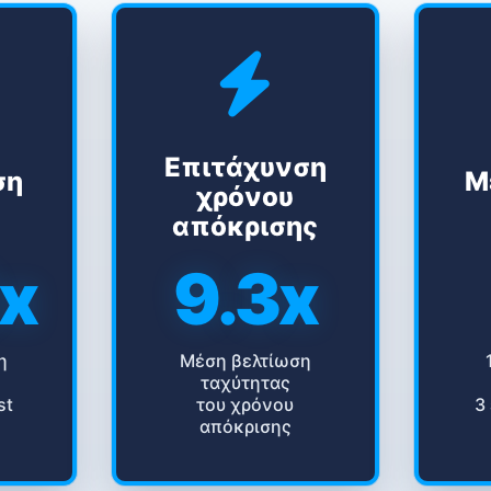
Επιτάχυνση
ση
Μ
χρόνου
απόκρισης
6x
9.3x
η
Μέση βελτίωση
ταχύτητας
st
του χρόνου
3
απόκρισης