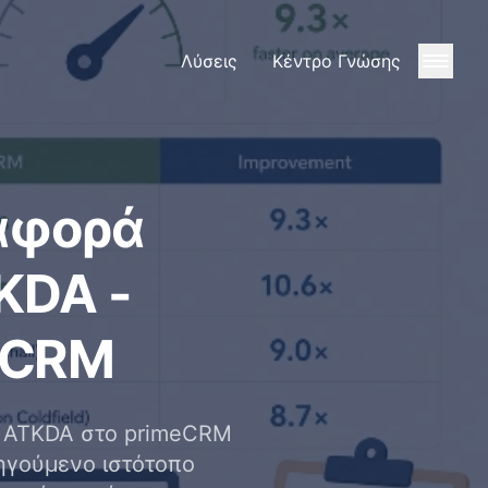
Λύσεις
Κέντρο Γνώσης
αφορά
KDA -
eCRM
ος ATKDA στο primeCRM
ηγούμενο ιστότοπο