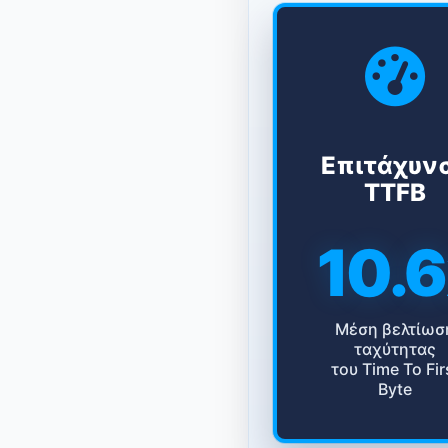
Επιτάχυν
TTFB
10.
Μέση βελτίωσ
ταχύτητας
του Time To Fir
Byte