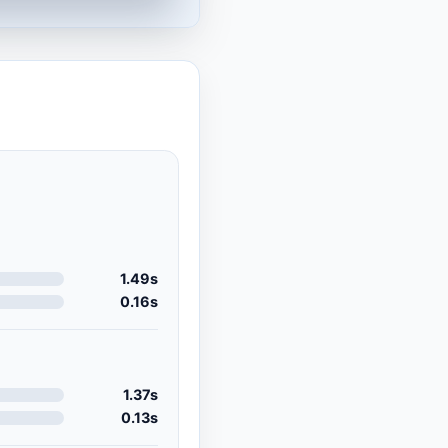
1.49s
0.16s
1.37s
0.13s