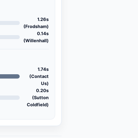
1.26s
(Frodsham)
0.14s
(Willenhall)
1.74s
(Contact
Us)
0.20s
(Sutton
Coldfield)