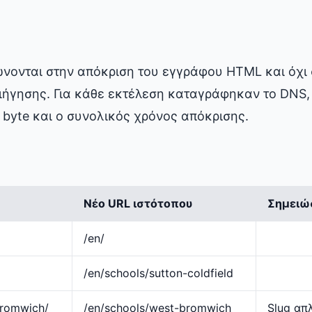
ρώνονται στην απόκριση του εγγράφου HTML και όχι
ιήγησης. Για κάθε εκτέλεση καταγράφηκαν το DNS,
 byte και ο συνολικός χρόνος απόκρισης.
Νέο URL ιστότοπου
Σημειώ
/en/
/en/schools/sutton-coldfield
bromwich/
/en/schools/west-bromwich
Slug απ