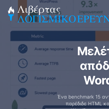
Λιβέρτας
ΛΟΓΙΣΜΙΚΟ
ΕΡΕΥ
Μελέ
απόδ
Wor
Ένα benchmark 15 αντ
παρέδιδε HTML κα