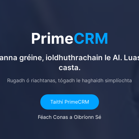
Prime
CRM
nna gréine, ioldhuthrachain le AI. Luas
casta.
Rugadh ó riachtanas, tógadh le haghaidh simplíochta
Taithí PrimeCRM
Féach Conas a Oibríonn Sé