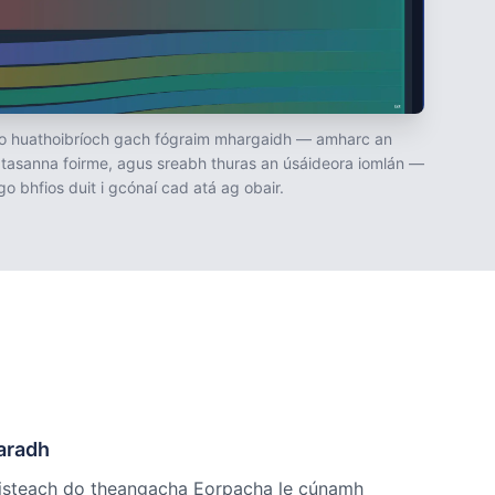
 huathoibríoch gach fógraim mhargaidh — amharc an
rratasanna foirme, agus sreabh thuras an úsáideora iomlán —
go bhfios duit i gcónaí cad atá ag obair.
earadh
 isteach do theangacha Eorpacha le cúnamh