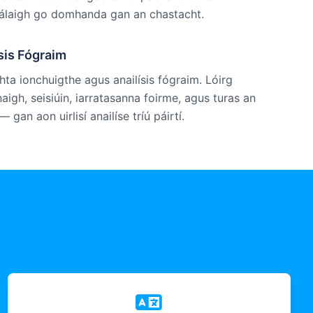
Scálaigh go domhanda gan an chastacht.
ísis Fógraim
hta ionchuigthe agus anailísis fógraim. Lóirg
igh, seisiúin, iarratasanna foirme, agus turas an
gan aon uirlisí anailíse tríú páirtí.