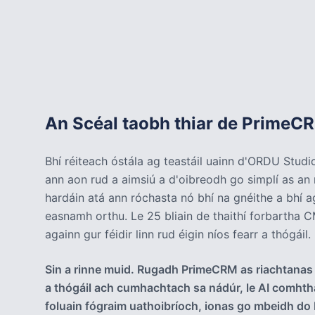
An Scéal taobh thiar de PrimeC
Bhí réiteach óstála ag teastáil uainn d'ORDU Studio
ann aon rud a aimsiú a d'oibreodh go simplí as an
hardáin atá ann róchasta nó bhí na gnéithe a bhí ag
easnamh orthu. Le 25 bliain de thaithí forbartha 
againn gur féidir linn rud éigin níos fearr a thógáil.
Sin a rinne muid. Rugadh PrimeCRM as riachtanas 
a thógáil ach cumhachtach sa nádúr, le AI comhth
foluain fógraim uathoibríoch, ionas go mbeidh do 