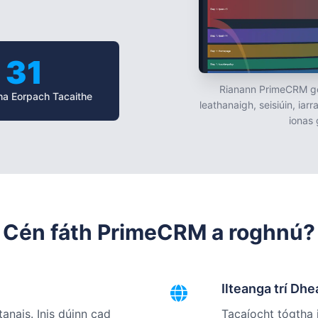
31
Rianann PrimeCRM go
a Eorpach Tacaithe
leathanaigh, seisiúin, ia
ionas 
Cén fáth PrimeCRM a roghnú?
Ilteanga trí Dh
anais. Inis dúinn cad
Tacaíocht tógtha