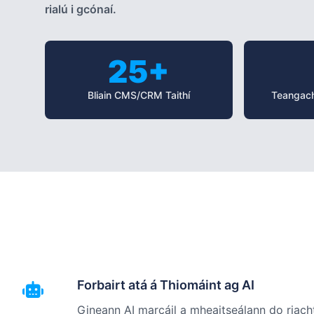
rialú i gcónaí.
25+
Bliain CMS/CRM Taithí
Teangach
Forbairt atá á Thiomáint ag AI
Gineann AI marcáil a mheaitseálann do riacht