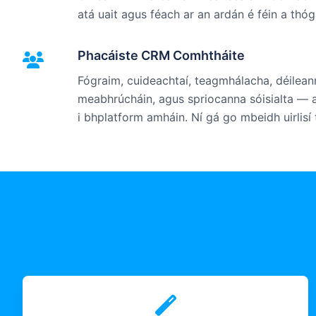
atá uait agus féach ar an ardán é féin a thógá
Phacáiste CRM Comhtháite
Fógraim, cuideachtaí, teagmhálacha, déileanna
meabhrúcháin, agus spriocanna sóisialta — 
i bhplatform amháin. Ní gá go mbeidh uirlisí t