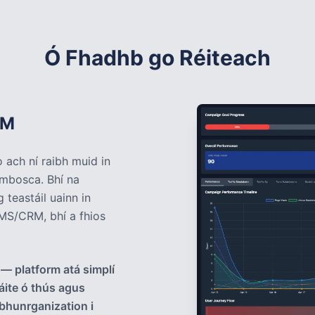
Ó Fhadhb go Réiteach
RM
 ach ní raibh muid in
 mbosca. Bhí na
 teastáil uainn in
CMS/CRM, bhí a fhios
— platform atá simplí
áite ó thús agus
bhunrganization i