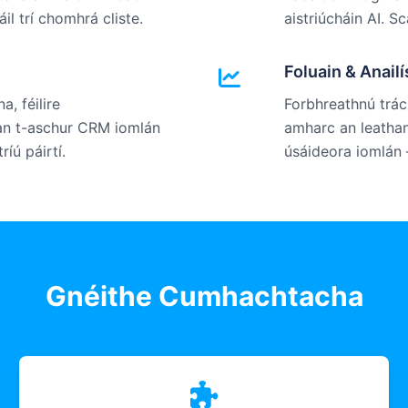
il trí chomhrá cliste.
aistriúcháin AI. 
Foluain & Anail
, féilire
Forbhreathnú trác
an t-aschur CRM iomlán
amharc an leathana
ríú páirtí.
úsáideora iomlán — 
Gnéithe Cumhachtacha