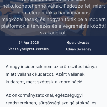
nélkülözhetetlenné váltak. Fedezze fel, miért
nem elegendők a hagyományos
megközelítések, és hogyan töltik be a modern
platformok a tervezés és a végrehajtás közötti
szakadékot.
24 Apr 2026
6
perc olvasás
Veszelyhelyzet-kezeles
Adrian Sweeney
A nagy incidensek nem az erőfeszítés hiánya
miatt vallanak kudarcot. Azért vallanak
kudarcot, mert szétesik a koordináció.
Az önkormányzatoknál, egészségügyi
rendszerekben, sürgősségi szolgálatoknál és