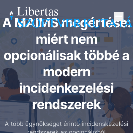
Libertas
SZOFTVER
KUTATÁ
A MAIMS megértése:
miért nem
opcionálisak többé a
modern
incidenkezelési
rendszerek
A több ügynökséget érintő incidenskezelési
rendszerek az opcionálisból