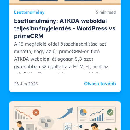
Esettanulmány
5 min read
Esettanulmány: ATKDA weboldal
teljesítményjelentés - WordPress vs
primeCRM
A 15 megfelelő oldal összehasonlítása azt
mutatta, hogy az új, primeCRM-en futó
ATKDA weboldal átlagosan 9,3-szor
gyorsabban szolgáltatta a HTML-t, mint az
előző WordPress oldal, a szerveroldali
feldolgozás pedig 10,6-szor gyorsabb volt.
: Eset
Olvass tovább
26 Jun 2026