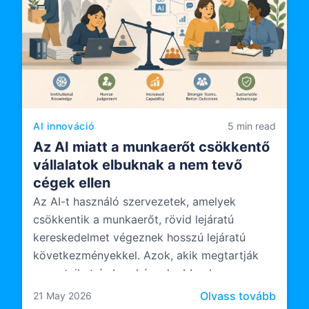
AI innováció
5 min read
Az AI miatt a munkaerőt csökkentő
vállalatok elbuknak a nem tevő
cégek ellen
Az AI-t használó szervezetek, amelyek
csökkentik a munkaerőt, rövid lejáratú
kereskedelmet végeznek hosszú lejáratú
következményekkel. Azok, akik megtartják
csapataikat és beruháznak abba, hogyan
működnek ezek a csapatok az AI-val, valami
: Az A
Olvass tovább
21 May 2026
tartósabbat építenek.