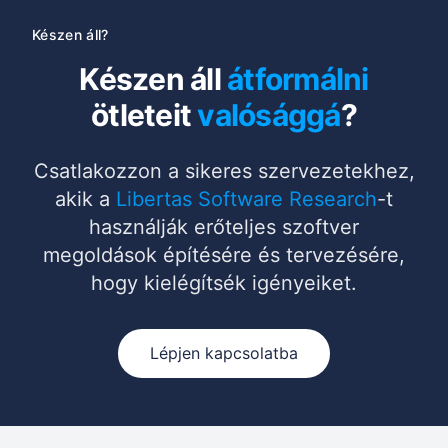
Készen áll?
Készen áll
átformálni
ötleteit
valósággá
?
Csatlakozzon a sikeres szervezetekhez,
akik a
Libertas Software Research
-t
használják erőteljes szoftver
megoldások építésére és tervezésére,
hogy kielégítsék igényeiket.
Lépjen kapcsolatba