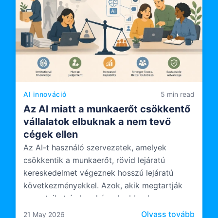
AI innováció
5 min read
Az AI miatt a munkaerőt csökkentő
vállalatok elbuknak a nem tevő
cégek ellen
Az AI-t használó szervezetek, amelyek
csökkentik a munkaerőt, rövid lejáratú
kereskedelmet végeznek hosszú lejáratú
következményekkel. Azok, akik megtartják
csapataikat és beruháznak abba, hogyan
működnek ezek a csapatok az AI-val, valami
: Az A
Olvass tovább
21 May 2026