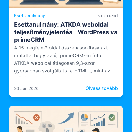
Esettanulmány
5 min read
Esettanulmány: ATKDA weboldal
teljesítményjelentés - WordPress vs
primeCRM
A 15 megfelelő oldal összehasonlítása azt
mutatta, hogy az új, primeCRM-en futó
ATKDA weboldal átlagosan 9,3-szor
gyorsabban szolgáltatta a HTML-t, mint az
előző WordPress oldal, a szerveroldali
feldolgozás pedig 10,6-szor gyorsabb volt.
: Eset
Olvass tovább
26 Jun 2026