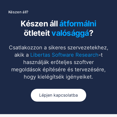
Készen áll?
Készen áll
átformálni
ötleteit
valósággá
?
Csatlakozzon a sikeres szervezetekhez,
akik a
Libertas Software Research
-t
használják erőteljes szoftver
megoldások építésére és tervezésére,
hogy kielégítsék igényeiket.
Lépjen kapcsolatba