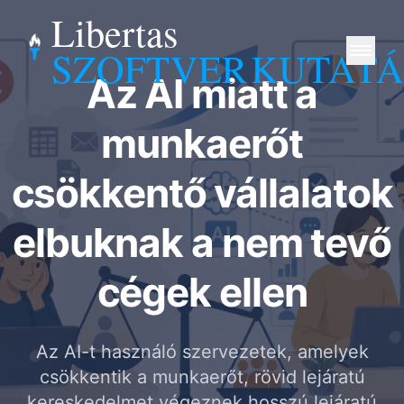
Libertas
SZOFTVER
KUTATÁ
Az AI miatt a
munkaerőt
csökkentő vállalatok
elbuknak a nem tevő
cégek ellen
Az AI-t használó szervezetek, amelyek
csökkentik a munkaerőt, rövid lejáratú
kereskedelmet végeznek hosszú lejáratú