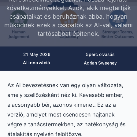
következményekkel. Azok, akik megtartják
csapataikat és beruháznak abba, hogyan
működnek ezek a csapatok az AI-val, valami
tartósabbat építenek.
21 May 2026
5
perc olvasás
AI innováció
Adrian Sweeney
Az AI bevezetésnek van egy olyan változata,
amely szellőzésként néz ki. Kevesebb ember,
alacsonyabb bér, azonos kimenet. Ez az a
verzió, amelyet most csendesen hajtanak
végre a tanácstermekben, az hatékonyság és
átalakítás nyelvén felöltözve.