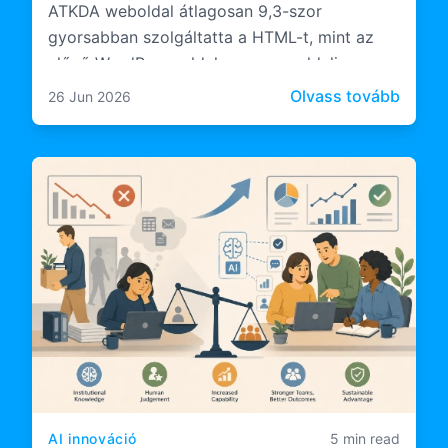
ATKDA weboldal átlagosan 9,3-szor
gyorsabban szolgáltatta a HTML-t, mint az
előző WordPress oldal, a szerveroldali
feldolgozás pedig 10,6-szor gyorsabb volt.
: Eset
Olvass tovább
26 Jun 2026
AI innováció
5 min read