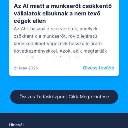
Az AI miatt a munkaerőt csökkentő
vállalatok elbuknak a nem tevő
cégek ellen
Az AI-t használó szervezetek, amelyek
csökkentik a munkaerőt, rövid lejáratú
kereskedelmet végeznek hosszú lejáratú
következményekkel. Azok, akik megtartják
csapataikat és beruháznak abba, hogyan
működnek ezek a csapatok az AI-val, valami
: Az A
Olvass tovább
21 May 2026
tartósabbat építenek.
Összes Tudásközpont Cikk Megtekintése
Hírlevél