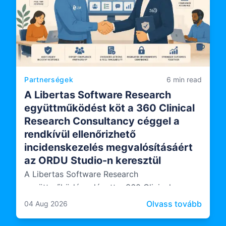
Partnerségek
6 min read
A Libertas Software Research
együttműködést köt a 360 Clinical
Research Consultancy céggel a
rendkívül ellenőrizhető
incidenskezelés megvalósításáért
az ORDU Studio-n keresztül
A Libertas Software Research
együttműködésre lépett a 360 Clinical
Research Consultancy vállalattal, amely
: A Li
Olvass tovább
04 Aug 2026
független audit- és megfelelőségi