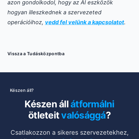
azon gondolkodol, hogy az AI eszközök
hogyan illeszkednek a szervezeted
operációihoz,
vedd fel velünk a kapcsolatot
.
Vissza a Tudásközpontba
Készen áll?
Készen áll
átformálni
ötleteit
valósággá
?
Csatlakozzon a sikeres szervezetekhez,