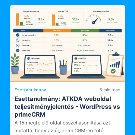
szakértelmet visz be az ORDU Studio, az LSR
több hatóság közötti incidenskezelő
platformjának tervezésébe, dokumentálásába
és üzemeltetésébe.
Esettanulmány
5 min read
Esettanulmány: ATKDA weboldal
teljesítményjelentés - WordPress vs
primeCRM
A 15 megfelelő oldal összehasonlítása azt
mutatta, hogy az új, primeCRM-en futó