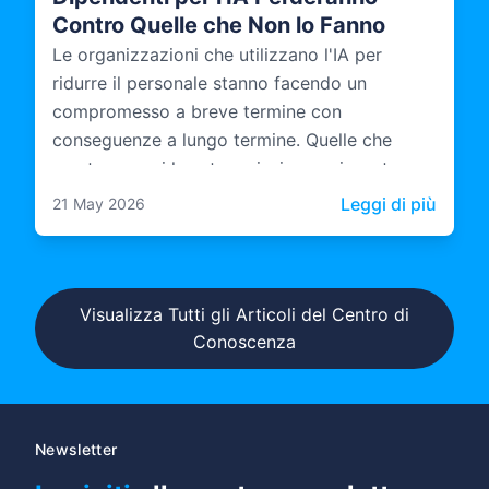
Contro Quelle che Non lo Fanno
Le organizzazioni che utilizzano l'IA per
ridurre il personale stanno facendo un
compromesso a breve termine con
conseguenze a lungo termine. Quelle che
mantengono i loro team insieme e investono
in come questi team operano con l'IA stanno
: Le A
Leggi di più
21 May 2026
costruendo qualcosa di più duraturo.
Visualizza Tutti gli Articoli del Centro di
Conoscenza
Newsletter