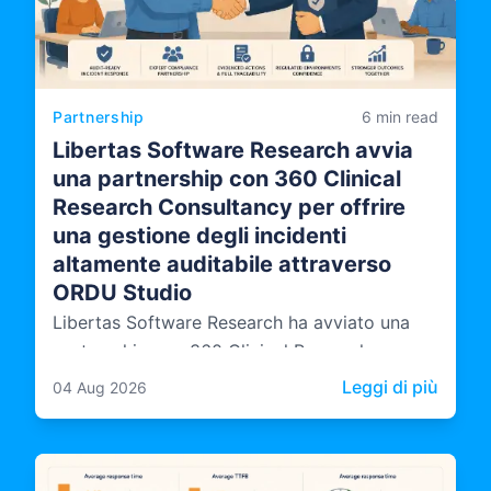
Partnership
6 min read
Libertas Software Research avvia
una partnership con 360 Clinical
Research Consultancy per offrire
una gestione degli incidenti
altamente auditabile attraverso
ORDU Studio
Libertas Software Research ha avviato una
partnership con 360 Clinical Research
Consultancy, portando competenze
: Libe
Leggi di più
04 Aug 2026
indipendenti di audit e conformità nel modo in
cui ORDU Studio, la piattaforma multi-agenzia
di LSR per la gestione degli incidenti, viene