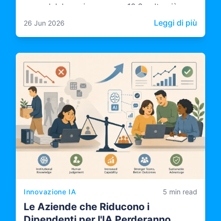
con un'elaborazione server 10,6 volte più
rapida.
: Caso
Leggi di più
26 Jun 2026
Innovazione IA
5 min read
Le Aziende che Riducono i
Dipendenti per l'IA Perderanno