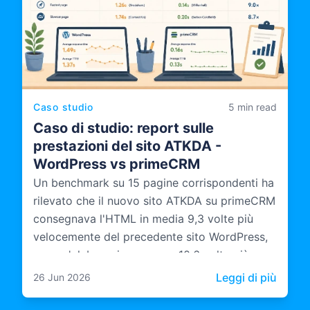
Caso studio
5 min read
Caso di studio: report sulle
prestazioni del sito ATKDA -
WordPress vs primeCRM
Un benchmark su 15 pagine corrispondenti ha
rilevato che il nuovo sito ATKDA su primeCRM
consegnava l'HTML in media 9,3 volte più
velocemente del precedente sito WordPress,
con un'elaborazione server 10,6 volte più
rapida.
: Caso
Leggi di più
26 Jun 2026