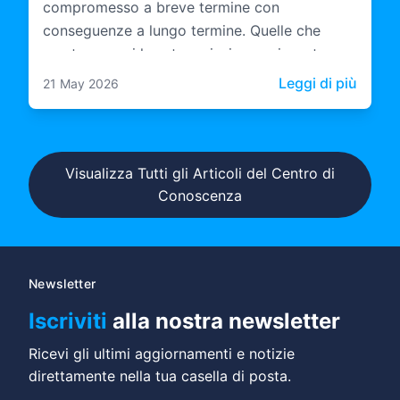
compromesso a breve termine con
conseguenze a lungo termine. Quelle che
mantengono i loro team insieme e investono
in come questi team operano con l'IA stanno
: Le A
Leggi di più
21 May 2026
costruendo qualcosa di più duraturo.
Visualizza Tutti gli Articoli del Centro di
Conoscenza
Newsletter
Iscriviti
alla nostra newsletter
Ricevi gli ultimi aggiornamenti e notizie
direttamente nella tua casella di posta.