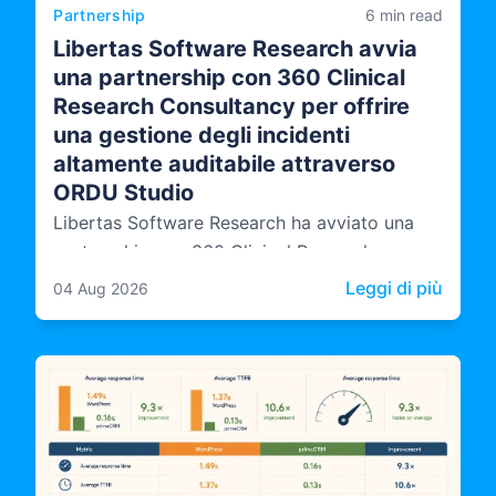
Partnership
6 min read
Libertas Software Research avvia
una partnership con 360 Clinical
Research Consultancy per offrire
una gestione degli incidenti
altamente auditabile attraverso
ORDU Studio
Libertas Software Research ha avviato una
partnership con 360 Clinical Research
Consultancy, portando competenze
: Libe
Leggi di più
04 Aug 2026
indipendenti di audit e conformità nel modo in
cui ORDU Studio, la piattaforma multi-agenzia
di LSR per la gestione degli incidenti, viene
progettata, documentata e gestita.