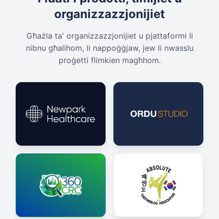
organizzazzjonijiet
Għażla ta' organizzazzjonijiet u pjattaformi li
nibnu għalihom, li nappoġġjaw, jew li nwasslu
proġetti flimkien magħhom.