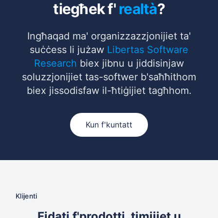
tiegħek f'
realtà
?
Ingħaqad ma' organizzazzjonijiet ta'
suċċess li jużaw
Libertas Software
Research
biex jibnu u jiddisinjaw
soluzzjonijiet tas-softwer b'saħħithom
biex jissodisfaw il-ħtiġijiet tagħhom.
Kun f'kuntatt
Klijenti
Fidati f'prodotti, timijiet u