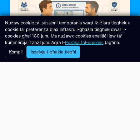
Nużaw cookie ta' sessjoni temporanja waqt iż-żjara tiegħek u
cookie ta' preferenza biex niftakru l-għażla tiegħek dwar il-
cookies għal 180 jum. Ma nużawx cookies analitiċi jew ta'
kummerċjalizzazzjoni. Aqra l-
Politika tal-cookies
tagħna.
Kompli
Issejvja l-għażla tiegħi
Sħubiji
6 min read
Libertas Software Research
Tissieħeb ma' 360 Clinical Research
Consultancy biex Twassal Rispons
għal Inċidenti Verifikabbli Ħafna
permezz ta' ORDU Studio
Libertas Software Research issieħbet ma' 360
Clinical Research Consultancy, biex iddaħħal
għarfien espert indipendenti ta' verifika u