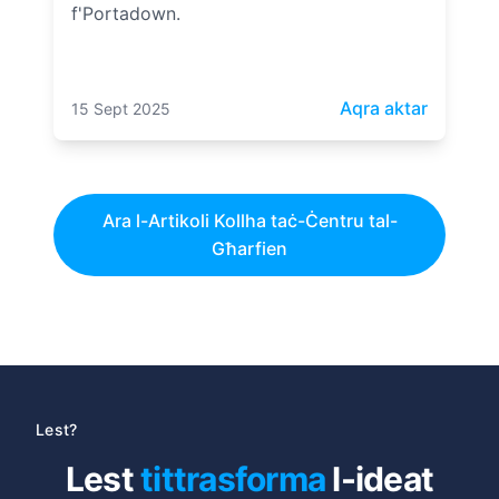
f'Portadown.
: Appoġ
Aqra aktar
15 Sept 2025
Ara l-Artikoli Kollha taċ-Ċentru tal-
Għarfien
Lest?
Lest
tittrasforma
l-ideat