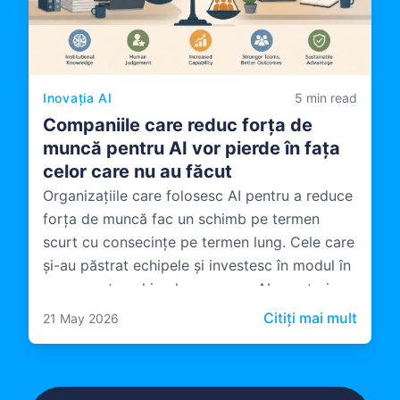
Inovația AI
5 min read
Companiile care reduc forța de
muncă pentru AI vor pierde în fața
celor care nu au făcut
Organizațiile care folosesc AI pentru a reduce
forța de muncă fac un schimb pe termen
scurt cu consecințe pe termen lung. Cele care
și-au păstrat echipele și investesc în modul în
care aceste echipe lucreaza cu AI construiesc
ceva mai durabil.
: Comp
Citiți mai mult
21 May 2026