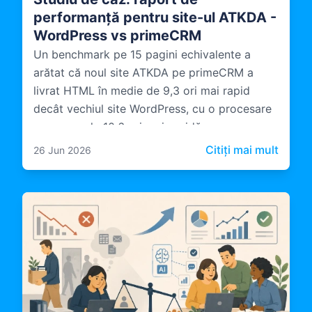
performanță pentru site-ul ATKDA -
WordPress vs primeCRM
Un benchmark pe 15 pagini echivalente a
arătat că noul site ATKDA pe primeCRM a
livrat HTML în medie de 9,3 ori mai rapid
decât vechiul site WordPress, cu o procesare
pe server de 10,6 ori mai rapidă.
: Stud
Citiți mai mult
26 Jun 2026