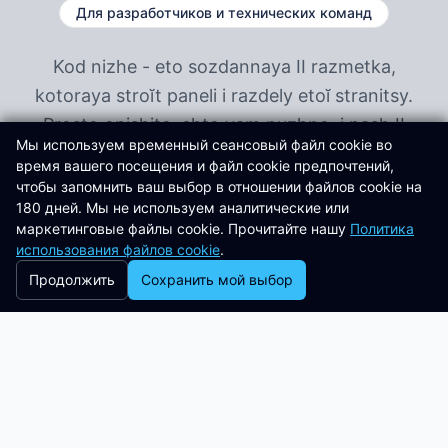
Для разработчиков и технических команд
Kod nizhe - eto sozdannaya II razmetka,
kotoraya stroĭt paneli i razdely etoĭ stranitsy.
Prosto opishite, chto vam nuzhno, i nash II
Мы используем временный сеансовый файл cookie во
soberet eto dlya vas. Kazhdaya stranitsa,
время вашего посещения и файл cookie предпочтений,
kazhdyi komponent upravlyayutsya cherez
чтобы запомнить ваш выбор в отношении файлов cookie на
180 дней. Мы не используем аналитические или
intellektualnyi dialog. Nikakogo
маркетинговые файлы cookie. Прочитайте нашу
Политика
programmirovaniya ne nuzhno, tolko
использования файлов cookie
.
estestvennyi yazyk.
Продолжить
Сохранить мой выбор
{

  type: "panel",

  className: "py-16 px-8 bg-gray-50",

  children: [

    {
