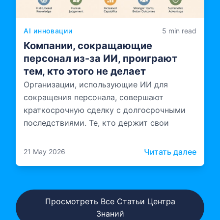
AI инновации
5 min read
Компании, сокращающие
персонал из-за ИИ, проиграют
тем, кто этого не делает
Организации, использующие ИИ для
сокращения персонала, совершают
краткосрочную сделку с долгосрочными
последствиями. Те, кто держит свои
команды вместе и инвестирует в то, как
эти команды работают с ИИ, создают
: Ком
Читать далее
21 May 2026
нечто более устойчивое.
Просмотреть Все Статьи Центра
Знаний