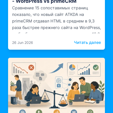
- WordPress vs primeCRM
Сравнение 15 сопоставимых страниц
показало, что новый сайт ATKDA на
primeCRM отдавал HTML в среднем в 9,3
раза быстрее прежнего сайта на WordPress,
а обработка на сервере выполнялась в 10,6
раза быстрее.
: Кей
Читать далее
26 Jun 2026