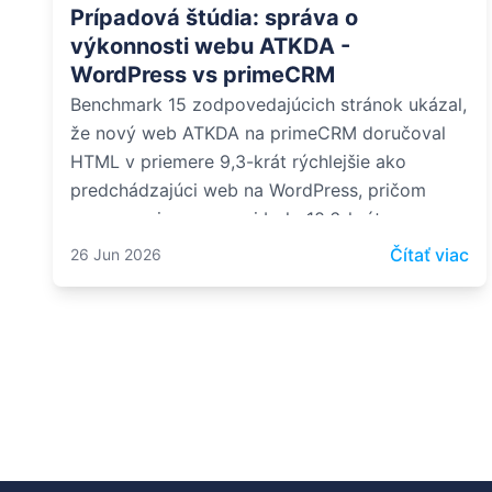
Prípadová štúdia: správa o
výkonnosti webu ATKDA -
WordPress vs primeCRM
Benchmark 15 zodpovedajúcich stránok ukázal,
že nový web ATKDA na primeCRM doručoval
HTML v priemere 9,3-krát rýchlejšie ako
predchádzajúci web na WordPress, pričom
spracovanie na serveri bolo 10,6-krát
rýchlejšie.
: 
Čítať viac
26 Jun 2026