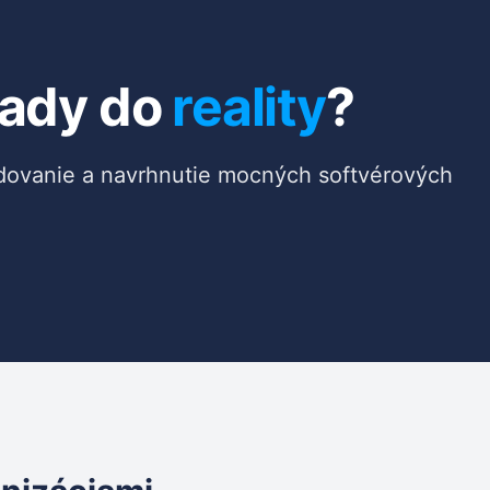
ady do
reality
?
ovanie a navrhnutie mocných softvérových