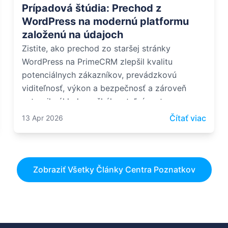
Prípadová štúdia: Prechod z
WordPress na modernú platformu
založenú na údajoch
Zistite, ako prechod zo staršej stránky
WordPress na PrimeCRM zlepšil kvalitu
potenciálnych zákazníkov, prevádzkovú
viditeľnosť, výkon a bezpečnosť a zároveň
vytvoril základ pre škálovateľný rast.
Prípadová štúdia: správa o výkonnosti webu ATKDA - Word
: Prí
Čítať viac
13 Apr 2026
Zobraziť Všetky Články Centra Poznatkov