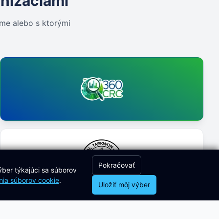
anizáciami
eme alebo s ktorými
Pokračovať
ýber týkajúci sa súborov
ia súborov cookie
.
Uložiť môj výber