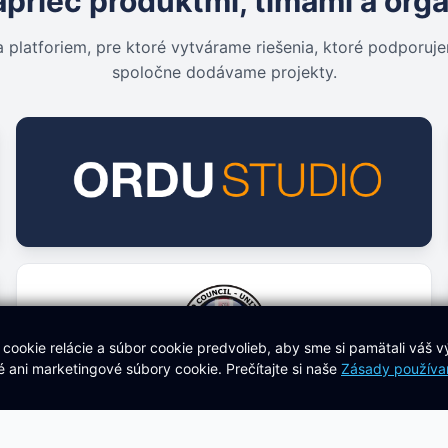
prieč produktmi, tímami a org
a platforiem, pre ktoré vytvárame riešenia, ktoré podporuj
spoločne dodávame projekty.
okie relácie a súbor cookie predvolieb, aby sme si pamätali váš v
 ani marketingové súbory cookie. Prečítajte si naše
Zásady používan