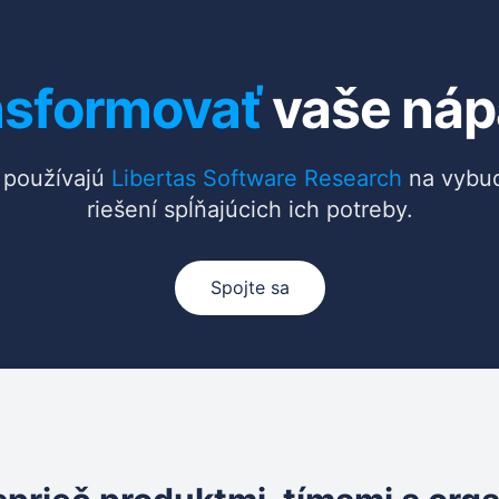
nsformovať
vaše náp
é používajú
Libertas Software Research
na vybud
riešení spĺňajúcich ich potreby.
Spojte sa