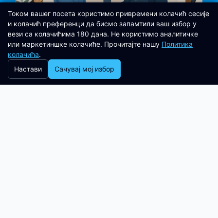
Током вашег посета користимо привремени колачић сесије
и колачић преференци да бисмо запамтили ваш избор у
вези са колачићима 180 дана. Не користимо аналитичке
или маркетиншке колачиће. Прочитајте нашу
Политика
колачића
.
Партнерства
6 min read
Настави
Сачувај мој избор
Libertas Software Research
uspostavlja partnerstvo sa 360
Clinical Research Consultancy radi
pružanja visoko revizibilnog
odgovora na incidente putem ORDU
Studio
Libertas Software Research je uspostavio
partnerstvo sa kompanijom 360 Clinical
Research Consultancy, unoseći nezavisnu
: Libe
Читај више
04 Aug 2026
stručnost u oblasti revizije i usklađenosti u
način na koji se ORDU Studio, LSR-ova
multiagencijska platforma za upravljanje