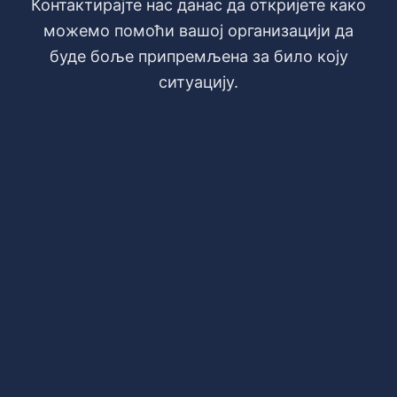
Контактирајте нас данас да откријете како
можемо помоћи вашој организацији да
буде боље припремљена за било коју
ситуацију.