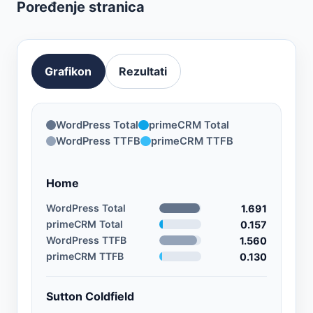
Poređenje stranica
Grafikon
Rezultati
WordPress Total
primeCRM Total
WordPress TTFB
primeCRM TTFB
Home
WordPress Total
1.691
primeCRM Total
0.157
WordPress TTFB
1.560
primeCRM TTFB
0.130
Sutton Coldfield