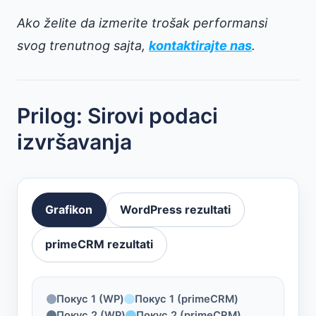
Ako želite da izmerite trošak performansi
svog trenutnog sajta,
kontaktirajte nas
.
Prilog: Sirovi podaci
izvršavanja
Grafikon
WordPress rezultati
primeCRM rezultati
Покус 1 (WP)
Покус 1 (primeCRM)
Покус 2 (WP)
Покус 2 (primeCRM)