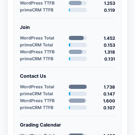
WordPress TTFB
1.253
primeCRM TTFB
0.119
Join
WordPress Total
1.452
primeCRM Total
0.153
WordPress TTFB
1.318
primeCRM TTFB
0.131
Contact Us
WordPress Total
1.738
primeCRM Total
0.147
WordPress TTFB
1.600
primeCRM TTFB
0.107
Grading Calendar