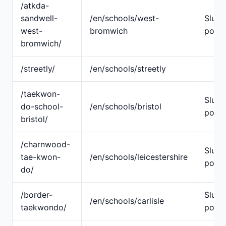
/atkda-
sandwell-
/en/schools/west-
Slug
west-
bromwich
pojed
bromwich/
/streetly/
/en/schools/streetly
/taekwon-
Slug
do-school-
/en/schools/bristol
pojed
bristol/
/charnwood-
Slug
tae-kwon-
/en/schools/leicestershire
pojed
do/
/border-
Slug
/en/schools/carlisle
taekwondo/
pojed