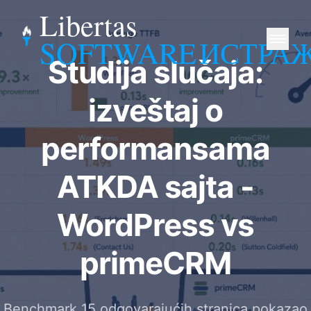
Libertas
SOFTWARE
ИСТРА
Studija slučaja:
izveštaj o
performansama
ATKDA sajta -
WordPress vs
primeCRM
Benchmark 15 odgovarajućih stranica pokazao