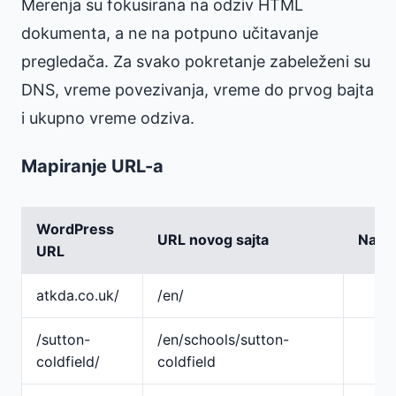
Merenja su fokusirana na odziv HTML
dokumenta, a ne na potpuno učitavanje
pregledača. Za svako pokretanje zabeleženi su
DNS, vreme povezivanja, vreme do prvog bajta
i ukupno vreme odziva.
Mapiranje URL-a
WordPress
URL novog sajta
Napo
URL
atkda.co.uk/
/en/
/sutton-
/en/schools/sutton-
coldfield/
coldfield