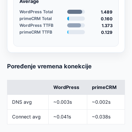
Average
WordPress Total
1.489
primeCRM Total
0.160
WordPress TTFB
1.373
primeCRM TTFB
0.129
Poređenje vremena konekcije
WordPress
primeCRM
DNS avg
~0.003s
~0.002s
Connect avg
~0.041s
~0.038s