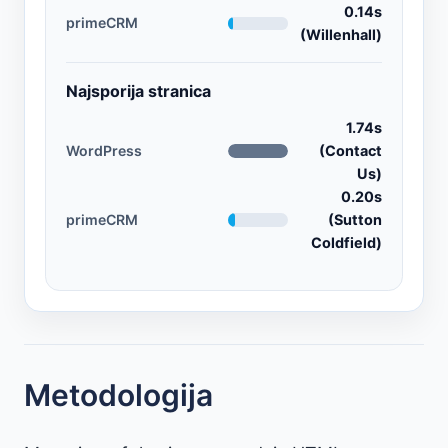
0.14s
primeCRM
(Willenhall)
Najsporija stranica
1.74s
WordPress
(Contact
Us)
0.20s
primeCRM
(Sutton
Coldfield)
Metodologija