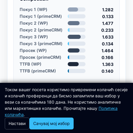
Покус 1 (WP)
1.282
Покус 1 (primeCRM)
0.133
Покус 2 (WP)
1.477
Покус 2 (primeCRM)
0.233
Покус 3 (WP)
1.633
Покус 3 (primeCRM)
0.134
Просек (WP)
1.464
Просек (primeCRM)
0.166
TTFB (WP)
1.363
TTFB (primeCRM)
0.140
Instructors
Током вашег посета користимо привремени колачић сесије
и колачић преференци да бисмо запамтили ваш избор у
Покус 1 (WP)
1.992
вези са колачићима 180 дана. Не користимо аналитичке
Покус 1 (primeCRM)
0.203
или маркетиншке колачиће. Прочитајте нашу
Политика
Покус 2 (WP)
1.331
колачића
.
Покус 2 (primeCRM)
0.131
Настави
Сачувај мој избор
Покус 3 (WP)
1.357
Покус 3 (primeCRM)
0.134