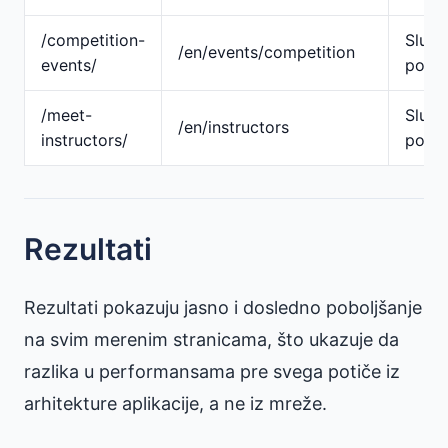
/competition-
Slug
/en/events/competition
events/
pojed
/meet-
Slug
/en/instructors
instructors/
pojed
Rezultati
Rezultati pokazuju jasno i dosledno poboljšanje
na svim merenim stranicama, što ukazuje da
razlika u performansama pre svega potiče iz
arhitekture aplikacije, a ne iz mreže.