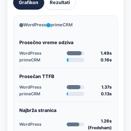
Grafikon
Rezultati
WordPress
primeCRM
Prosečno vreme odziva
WordPress
1.49s
primeCRM
0.16s
Prosečan TTFB
WordPress
1.37s
primeCRM
0.13s
Najbrža stranica
1.26s
WordPress
(Frodsham)