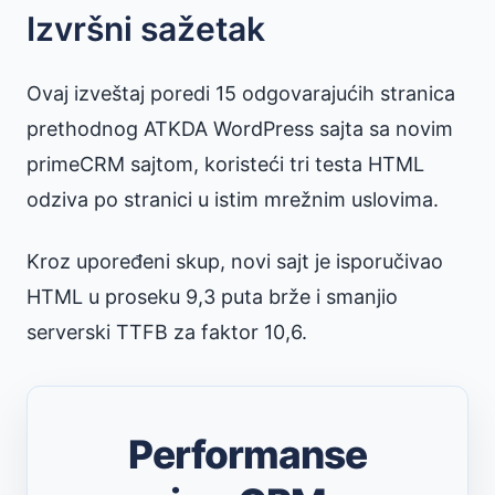
Izvršni sažetak
Ovaj izveštaj poredi 15 odgovarajućih stranica
prethodnog ATKDA WordPress sajta sa novim
primeCRM sajtom, koristeći tri testa HTML
odziva po stranici u istim mrežnim uslovima.
Kroz upoređeni skup, novi sajt je isporučivao
HTML u proseku 9,3 puta brže i smanjio
serverski TTFB za faktor 10,6.
Performanse