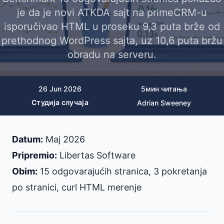
je da je novi ATKDA sajt na primeCRM-u
isporučivao HTML u proseku 9,3 puta brže od
prethodnog WordPress sajta, uz 10,6 puta bržu
obradu na serveru.
26 Jun 2026
5
мин читања
Студија случаја
Adrian Sweeney
Datum:
Maj 2026
Pripremio:
Libertas Software
Obim:
15 odgovarajućih stranica, 3 pokretanja
po stranici, curl HTML merenje