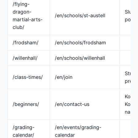
/flying-
dragon-
Slug
/en/schools/st-austell
martial-arts-
pojed
club/
/frodsham/
/en/schools/frodsham
/willenhall/
/en/schools/willenhall
Stran
/class-times/
/en/join
prei
Konso
/beginners/
/en/contact-us
Konta
nas
/grading-
/en/events/grading-
calendar/
calendar