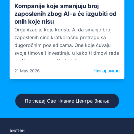
Kompanije koje smanjuju broj
zaposlenih zbog AI-a će izgubiti od
onih koje nisu
Organizacije koje koriste AI da smanje broj
zaposlenih čine kratkoročnu pretragu sa
dugoročnim posledicama. One koje čuvaju
svoje timove i investiraju u kako ti timovi rade
sa AI-om grade nešto trajnije.
: Komp
Читај више
21 May 2026
Погледај Све Чланке Центра Знања
Билтен