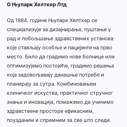
О Њупарк Хелткер Лтд
Од 1984. године Њупарк Хелткер се
специјализује за дизајнирање, пуштање у
рад и побољшање здравствених установа
које стављају особље и пацијенте на прво
место. Било да градимо нове болнице или
оптимизујемо постојеће, градимо решења
која задовољавају данашње потребе и
планирају за сутра. Комбиновањем
клиничког искуства, практичног стручног
знања и иновација, помажемо да учинимо
здравствене просторе ефикасним,
поузданим и спремним за све што следи.