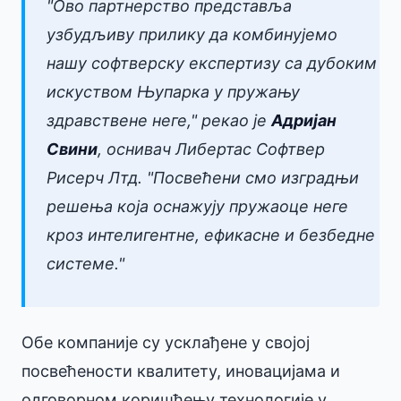
"
Ово партнерство представља
узбудљиву прилику да комбинујемо
нашу софтверску експертизу са дубоким
искуством Њупарка у пружању
здравствене неге,
" рекао је
Адријан
Свини
, оснивач Либертас Софтвер
Рисерч Лтд. "
Посвећени смо изградњи
решења која оснажују пружаоце неге
кроз интелигентне, ефикасне и безбедне
системе.
"
Обе компаније су усклађене у својој
посвећености квалитету, иновацијама и
одговорном коришћењу технологије у