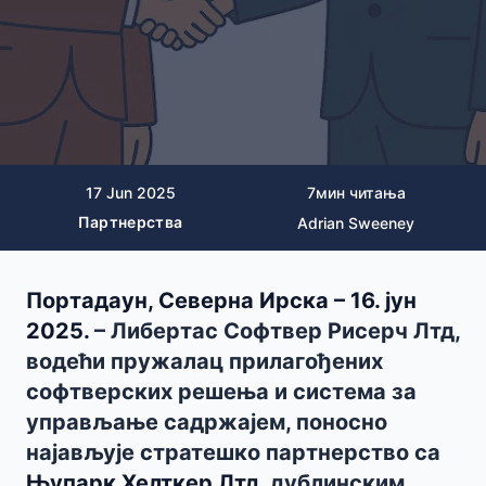
17 Jun 2025
7
мин читања
Партнерства
Adrian Sweeney
Портадаун, Северна Ирска – 16. јун
2025.
– Либертас Софтвер Рисерч Лтд,
водећи пружалац прилагођених
софтверских решења и система за
управљање садржајем, поносно
најављује стратешко партнерство са
Њупарк Хелткер Лтд
, дублинским