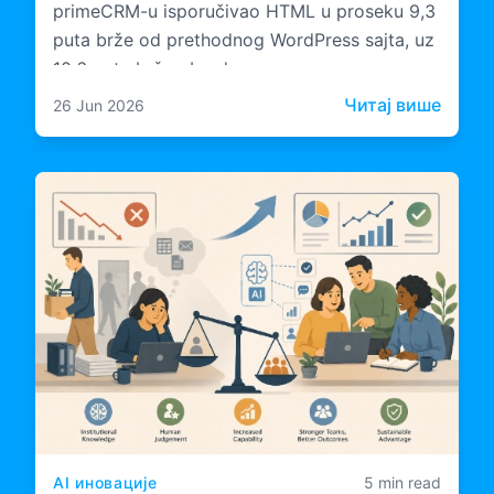
primeCRM-u isporučivao HTML u proseku 9,3
puta brže od prethodnog WordPress sajta, uz
10,6 puta bržu obradu na serveru.
: Stud
Читај више
26 Jun 2026
AI иновације
5 min read