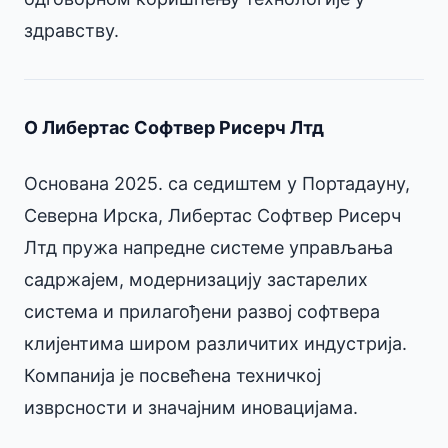
здравству.
О Либертас Софтвер Рисерч Лтд
Основана 2025. са седиштем у Портадауну,
Северна Ирска, Либертас Софтвер Рисерч
Лтд пружа напредне системе управљања
садржајем, модернизацију застарелих
система и прилагођени развој софтвера
клијентима широм различитих индустрија.
Компанија је посвећена техничкој
изврсности и значајним иновацијама.