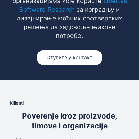
организацијама које користе
Libertas
Software Research
за изградњу и
дизајнирање моћних софтверских
решења да задовоље њихове
потребе.
Ступите у контакт
Klijenti
Poverenje kroz proizvode,
timove i organizacije