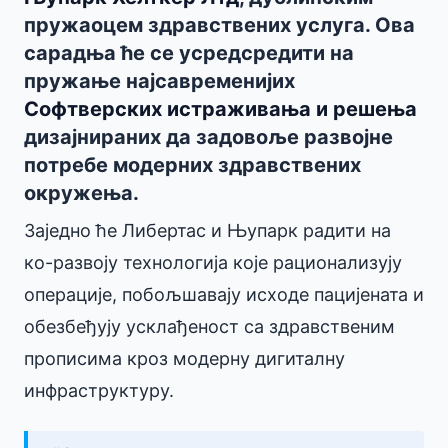
пружаоцем здравствених услуга. Ова
сарадња ће се усредсредити на
пружање најсавременијих
Софтверских истраживања и решења
дизајнираних да задовоље развојне
потребе модерних здравствених
окружења.
Заједно ће Либертас и Њупарк радити на
ко-развоју технологија које рационализују
операције, побољшавају исходе пацијената и
обезбеђују усклађеност са здравственим
прописима кроз модерну дигиталну
инфраструктуру.