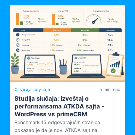
multiagencijska platforma za upravljanje
incidentima, dizajnira, dokumentuje i koristi.
Студија случаја
5 min read
Studija slučaja: izveštaj o
performansama ATKDA sajta -
WordPress vs primeCRM
Benchmark 15 odgovarajućih stranica
pokazao je da je novi ATKDA sajt na