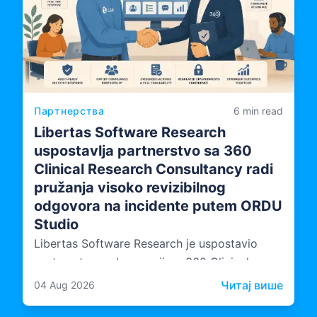
Партнерства
6 min read
Libertas Software Research
uspostavlja partnerstvo sa 360
Clinical Research Consultancy radi
pružanja visoko revizibilnog
odgovora na incidente putem ORDU
Studio
Libertas Software Research je uspostavio
partnerstvo sa kompanijom 360 Clinical
Research Consultancy, unoseći nezavisnu
: Libe
Читај више
04 Aug 2026
stručnost u oblasti revizije i usklađenosti u
način na koji se ORDU Studio, LSR-ova