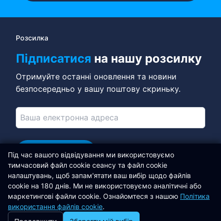
Розсилка
Підписатися
на нашу розсилку
Отримуйте останні оновлення та новини
безпосередньо у вашу поштову скриньку.
Підписатися
Під час вашого відвідування ми використовуємо
тимчасовий файл cookie сеансу та файл cookie
Підключайтеся в LinkedIn
налаштувань, щоб запам'ятати ваш вибір щодо файлів
cookie на 180 днів. Ми не використовуємо аналітичні або
Libertas Software Research Ltd
маркетингові файли cookie. Ознайомтеся з нашою
Політика
використання файлів cookie
.
Adrian Sweeney