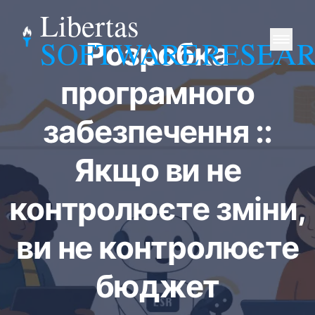
Libertas
SOFTWARE
RESEA
Розробка
програмного
забезпечення ::
Якщо ви не
контролюєте зміни,
ви не контролюєте
бюджет