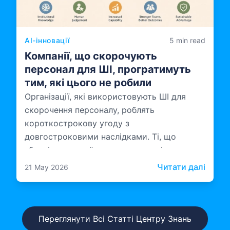
AI-інновації
5 min read
Компанії, що скорочують
персонал для ШІ, програтимуть
тим, які цього не робили
Організації, які використовують ШІ для
скорочення персоналу, роблять
короткострокову угоду з
довгостроковими наслідками. Ті, що
збереігають свої команди разом і
інвестують у те, як ці команди працюють зі
: Ком
Читати далі
21 May 2026
ШІ, будують щось більш стійке.
Переглянути Всі Статті Центру Знань