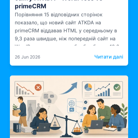
primeCRM
Порівняння 15 відповідних сторінок
показало, що новий сайт ATKDA на
primeCRM віддавав HTML у середньому в
9,3 раза швидше, ніж попередній сайт на
WordPress, а серверна обробка була у 10,6
раза швидшою.
: Кей
Читати далі
26 Jun 2026