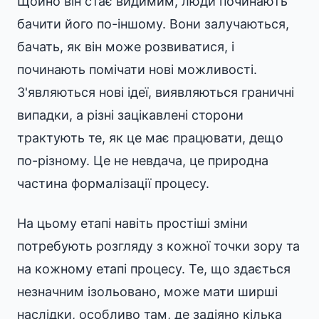
Щойно він стає видимим, люди починають
бачити його по-іншому. Вони залучаються,
бачать, як він може розвиватися, і
починають помічати нові можливості.
З'являються нові ідеї, виявляються граничні
випадки, а різні зацікавлені сторони
трактують те, як це має працювати, дещо
по-різному. Це не невдача, це природна
частина формалізації процесу.
На цьому етапі навіть простіші зміни
потребують розгляду з кожної точки зору та
на кожному етапі процесу. Те, що здається
незначним ізольовано, може мати ширші
наслідки, особливо там, де задіяно кілька