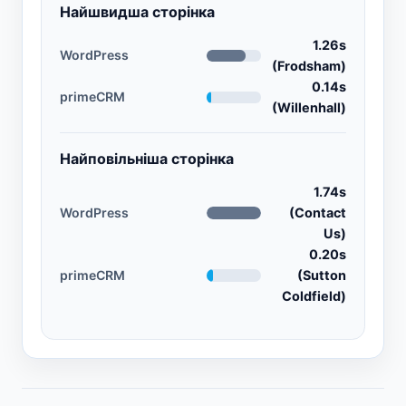
Найшвидша сторінка
1.26s
WordPress
(Frodsham)
0.14s
primeCRM
(Willenhall)
Найповільніша сторінка
1.74s
WordPress
(Contact
Us)
0.20s
primeCRM
(Sutton
Coldfield)