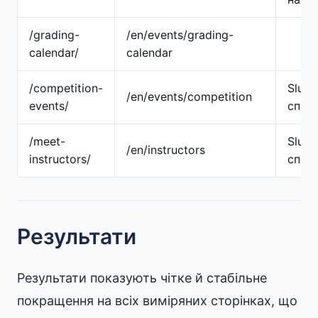
/grading-
/en/events/grading-
calendar/
calendar
/competition-
Slug
/en/events/competition
events/
спро
/meet-
Slug
/en/instructors
instructors/
спро
Результати
Результати показують чітке й стабільне
покращення на всіх виміряних сторінках, що