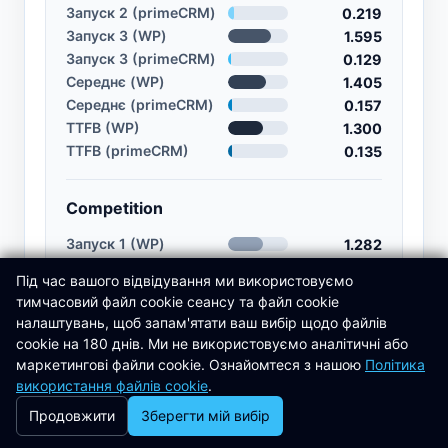
Запуск 2 (primeCRM)
0.219
Запуск 3 (WP)
1.595
Запуск 3 (primeCRM)
0.129
Середнє (WP)
1.405
Середнє (primeCRM)
0.157
TTFB (WP)
1.300
TTFB (primeCRM)
0.135
Competition
Запуск 1 (WP)
1.282
Запуск 1 (primeCRM)
0.133
Під час вашого відвідування ми використовуємо
Запуск 2 (WP)
1.477
тимчасовий файл cookie сеансу та файл cookie
Запуск 2 (primeCRM)
0.233
налаштувань, щоб запам'ятати ваш вибір щодо файлів
Запуск 3 (WP)
1.633
cookie на 180 днів. Ми не використовуємо аналітичні або
Запуск 3 (primeCRM)
0.134
маркетингові файли cookie. Ознайомтеся з нашою
Політика
Середнє (WP)
1.464
використання файлів cookie
.
Середнє (primeCRM)
0.166
Продовжити
Зберегти мій вибір
TTFB (WP)
1.363