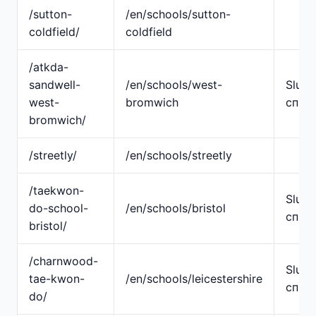
/sutton-
/en/schools/sutton-
coldfield/
coldfield
/atkda-
sandwell-
/en/schools/west-
Slug
west-
bromwich
спро
bromwich/
/streetly/
/en/schools/streetly
/taekwon-
Slug
do-school-
/en/schools/bristol
спро
bristol/
/charnwood-
Slug
tae-kwon-
/en/schools/leicestershire
спро
do/