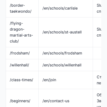
/border-
Slug
/en/schools/carlisle
taekwondo/
спро
/flying-
dragon-
Slug
/en/schools/st-austell
martial-arts-
спро
club/
/frodsham/
/en/schools/frodsham
/willenhall/
/en/schools/willenhall
Стор
/class-times/
/en/join
пере
Об'є
/beginners/
/en/contact-us
Зв'яж
нами