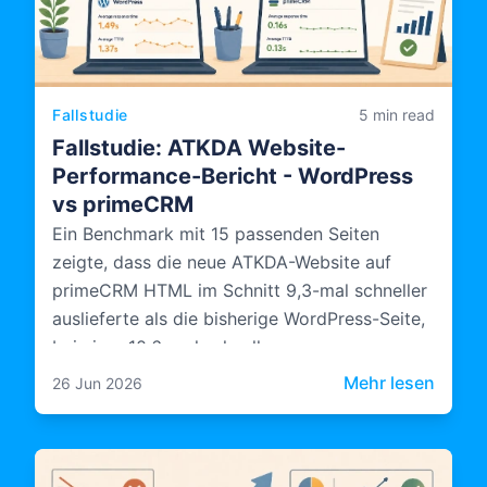
Fallstudie
5 min read
Fallstudie: ATKDA Website-
Performance-Bericht - WordPress
vs primeCRM
Ein Benchmark mit 15 passenden Seiten
zeigte, dass die neue ATKDA-Website auf
primeCRM HTML im Schnitt 9,3-mal schneller
auslieferte als die bisherige WordPress-Seite,
bei einer 10,6-mal schnelleren
Serververarbeitung.
: Fal
Mehr lesen
26 Jun 2026