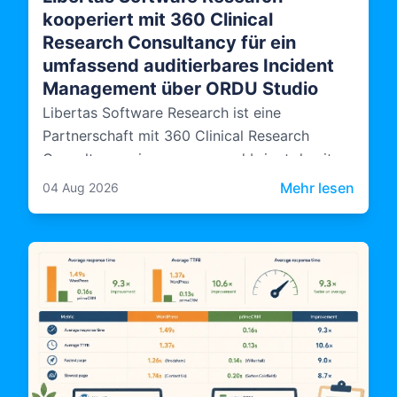
kooperiert mit 360 Clinical
Research Consultancy für ein
umfassend auditierbares Incident
Management über ORDU Studio
Libertas Software Research ist eine
Partnerschaft mit 360 Clinical Research
Consultancy eingegangen und bringt damit
unabhängige Audit- und Compliance-
: Libe
Mehr lesen
04 Aug 2026
Expertise in die Art und Weise ein, wie ORDU
Studio, die Multi-Agency-Plattform von LSR
für das Incident Management, konzipiert,
dokumentiert und betrieben wird.