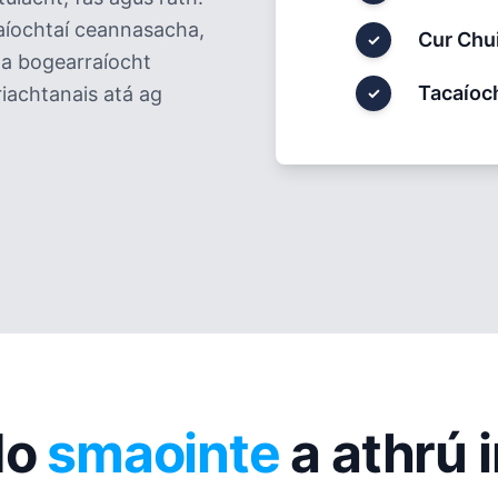
aíochtaí ceannasacha,
Cur Chui
✓
na bogearraíocht
Tacaíoc
riachtanais atá ag
✓
do
smaointe
a athrú 