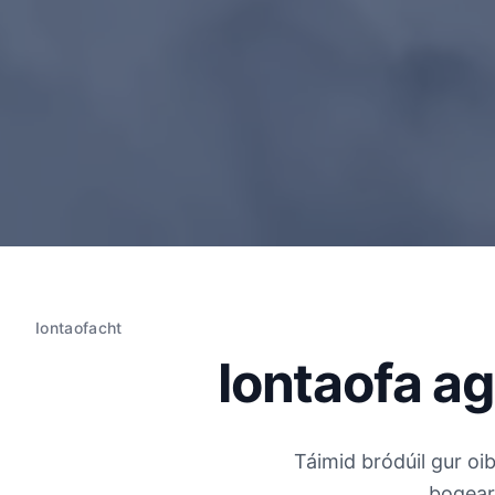
Iontaofacht
Iontaofa a
Táimid bródúil gur oi
bogear