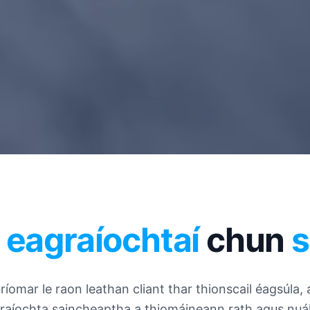
g
eagraíochtaí
chun
bríomar le raon leathan cliant thar thionscail éagsúla,
raíochta saincheaptha a thiomáineann rath agus nuál