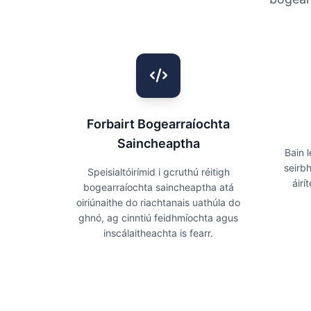
Forbairt Bogearraíochta
Saincheaptha
Bain 
seirbh
Speisialtóirímid i gcruthú réitigh
áirí
bogearraíochta saincheaptha atá
oiriúnaithe do riachtanais uathúla do
ghnó, ag cinntiú feidhmíochta agus
inscálaitheachta is fearr.