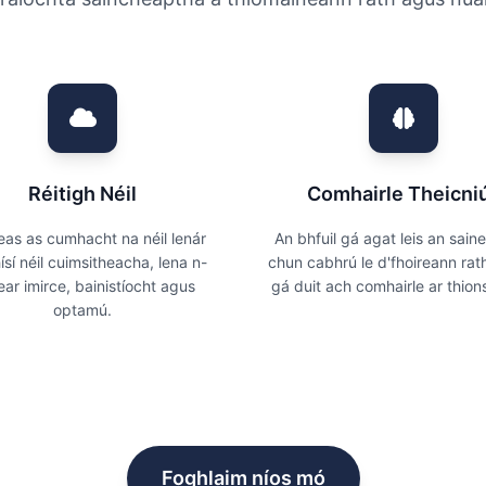
Réitigh Néil
Comhairle Theicniú
leas as cumhacht na néil lenár
An bhfuil gá agat leis an saine
ísí néil cuimsitheacha, lena n-
chun cabhrú le d'fhoireann rath
tear imirce, bainistíocht agus
gá duit ach comhairle ar thion
optamú.
Foghlaim níos mó