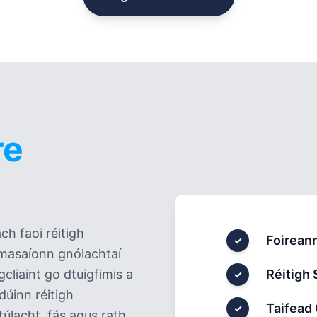
re
ch faoi réitigh
Foireann
✓
masaíonn gnólachtaí
Réitigh
cliaint go dtuigfimis a
✓
dúinn réitigh
Taifead 
✓
úlacht, fás agus rath.