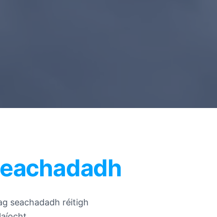
seachadadh
 ag seachadadh réitigh
aíocht.