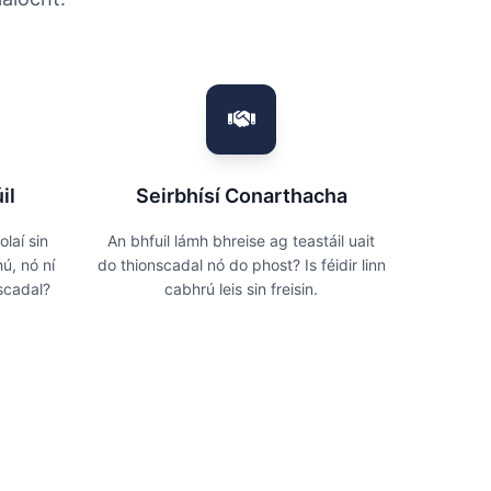
il
Seirbhísí Conarthacha
olaí sin
An bhfuil lámh bhreise ag teastáil uait
ú, nó ní
do thionscadal nó do phost? Is féidir linn
scadal?
cabhrú leis sin freisin.