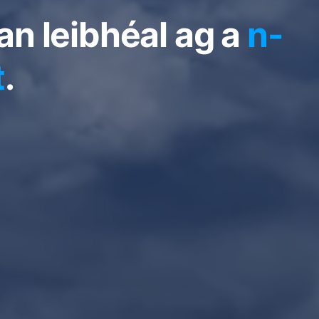
an leibhéal ag a
n-
t
.