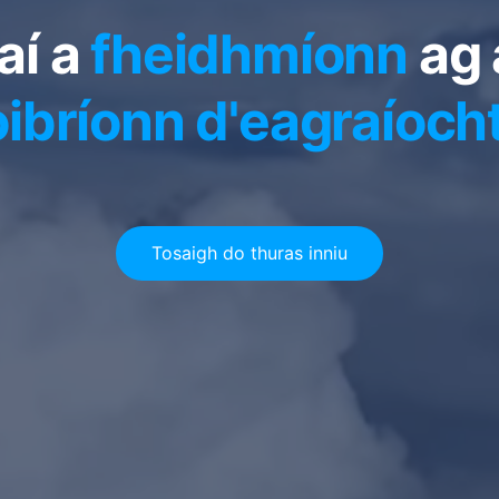
aí a
fheidhmíonn
ag 
oibríonn d'eagraíoch
Tosaigh do thuras inniu