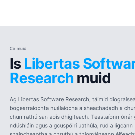
Cé muid
Is
Libertas Softwa
Research
muid
Ag Libertas Software Research, táimid díograisea
bogearraíochta nuálaíocha a sheachadadh a chu
chun rathú san aois dhigiteach. Teastaíonn ónár g
ndúshláin agus a gcuspóirí uathúla, rud a ligeann 
shaincheaptha a chruthú a thiomáineann éifeacht