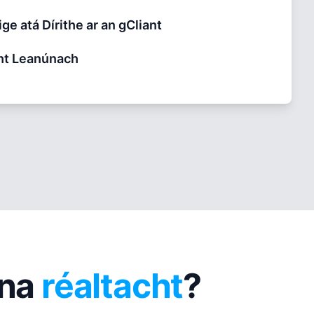
ge atá Dírithe ar an gCliant
ht Leanúnach
ina
réaltacht
?