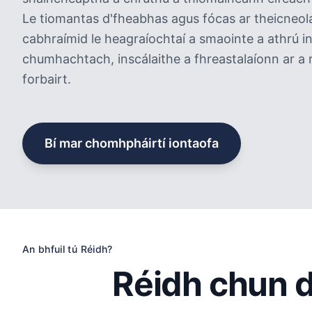
Le tiomantas d'fheabhas agus fócas ar theicneol
cabhraímid le heagraíochtaí a smaointe a athrú i
chumhachtach, inscálaithe a fhreastalaíonn ar a 
forbairt.
Bí mar chomhpháirtí iontaofa
An bhfuil tú Réidh?
Réidh chun 