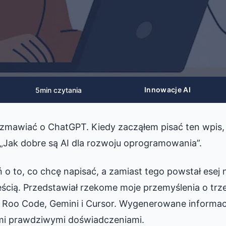
Innowacje AI
5
min czytania
zmawiać o ChatGPT. Kiedy zacząłem pisać ten wpis,
„Jak dobre są AI dla rozwoju oprogramowania”.
 o to, co chcę napisać, a zamiast tego powstał esej 
eścią. Przedstawiał rzekome moje przemyślenia o trz
 Roo Code, Gemini i Cursor. Wygenerowane informacj
mi prawdziwymi doświadczeniami.