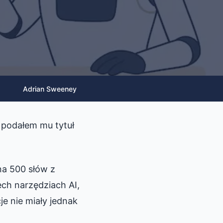
Adrian Sweeney
 podałem mu tytuł
na 500 słów z
ech narzędziach AI,
e nie miały jednak