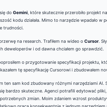
się do
Gemini
, które skutecznie przerobiło projekt na
szość kodu działała. Mimo to narzędzie wpadało w 
 trudności.
przerwę na research. Trafiłem na wideo o
Cursor
. Sł
ch deweloperów i od dawna chciałem go sprawdzić.
oprosiłem o przygotowanie specyfikacji projektu, 
zekazałem tę specyfikację Cursorowi i zbudowałem n
 ten sam kod zbudowany różnymi narzędziami AI. 
ię bardzo skuteczne. Agenci potrafili edytować pliki, 
otrzebnych zmian. Moim zdaniem wzrost produktyw
odatkowo praca konsekwentnie z jednym narzędziem 