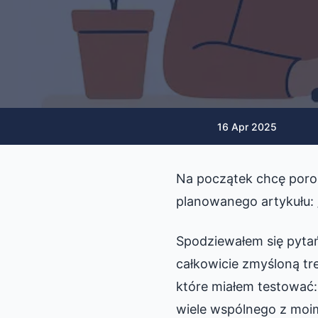
16 Apr 2025
Na początek chcę poro
planowanego artykułu: 
Spodziewałem się pytań
całkowicie zmyśloną tr
które miałem testować:
wiele wspólnego z moi