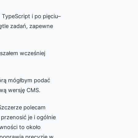
 TypeScript i po pięciu–
pętle zadań, zapewne
yszałem wcześniej
którą mógłbym podać
ową wersję CMS.
Szczerze polecam
przenosić je i ogólnie
ności to około
poprawia precyzję w