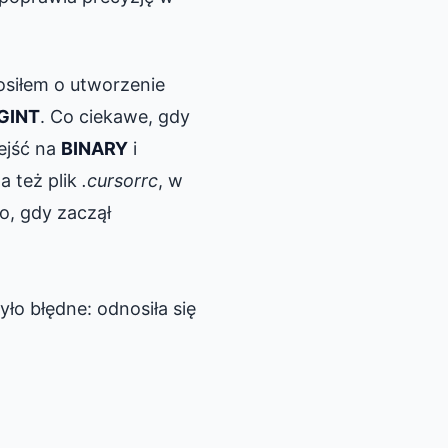
osiłem o utworzenie
GINT
. Co ciekawe, gdy
ejść na
BINARY
i
a też plik
.cursorrc
, w
o, gdy zaczął
ło błędne: odnosiła się