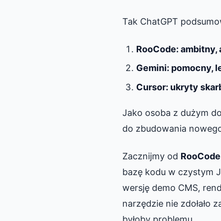
Tak ChatGPT podsumow
RooCode: ambitny,
Gemini: pomocny, l
Cursor: ukryty skar
Jako osoba z dużym d
do zbudowania nowego C
Zacznijmy od
RooCode
bazę kodu w czystym Ja
wersję demo CMS, rende
narzędzie nie zdołało 
byłoby problemu.