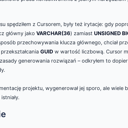
su spędziłem z Cursorem, były też irytacje: gdy popr
ucz główny jako
VARCHAR(36
) zamiast
UNSIGNED BI
sposób przechowywania klucza głównego, chciał prz
o przekształcania
GUID
w wartość liczbową. Cursor m
zasady generowania rozwiązań – odkryłem to dopier
y.
ntację projektu, wygenerował jej sporo, ale wiele by
istniały.
ie