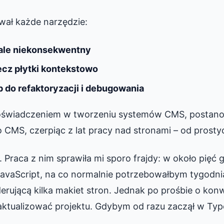
ał każde narzędzie:
 ale niekonsekwentny
ecz płytki kontekstowo
b do refaktoryzacji i debugowania
oświadczeniem w tworzeniu systemów CMS, postano
MS, czerpiąc z lat pracy nad stronami – od prosty
. Praca z nim sprawiła mi sporo frajdy: w około pię
vaScript, na co normalnie potrzebowałbym tygodnia
rującą kilka makiet stron. Jednak po prośbie o konw
zaktualizować projektu. Gdybym od razu zaczął w Typ