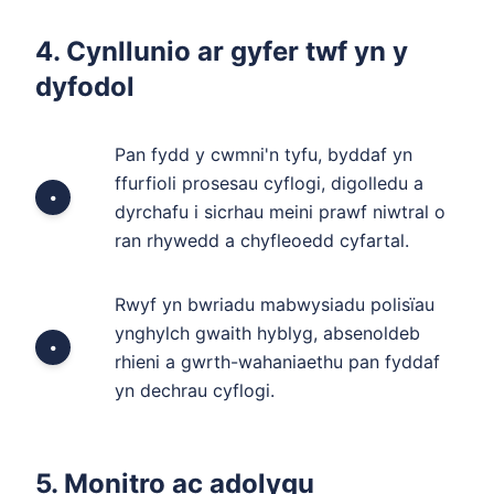
4. Cynllunio ar gyfer twf yn y
dyfodol
Pan fydd y cwmni'n tyfu, byddaf yn
ffurfioli prosesau cyflogi, digolledu a
•
dyrchafu i sicrhau meini prawf niwtral o
ran rhywedd a chyfleoedd cyfartal.
Rwyf yn bwriadu mabwysiadu polisïau
ynghylch gwaith hyblyg, absenoldeb
•
rhieni a gwrth-wahaniaethu pan fyddaf
yn dechrau cyflogi.
5. Monitro ac adolygu