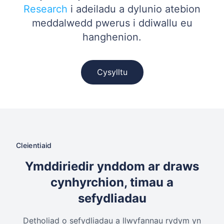
Research
i adeiladu a dylunio atebion
meddalwedd pwerus i ddiwallu eu
hanghenion.
Cysylltu
Cleientiaid
Ymddiriedir ynddom ar draws
cynhyrchion, timau a
sefydliadau
Detholiad o sefydliadau a llwyfannau rydym yn