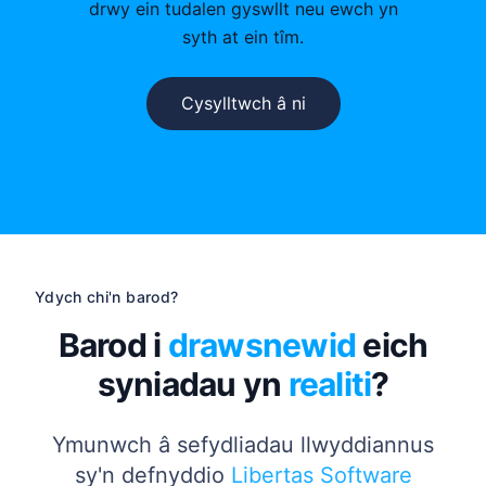
drwy ein tudalen gyswllt neu ewch yn
syth at ein tîm.
Cysylltwch â ni
Ydych chi'n barod?
Barod i
drawsnewid
eich
syniadau yn
realiti
?
Ymunwch â sefydliadau llwyddiannus
sy'n defnyddio
Libertas Software