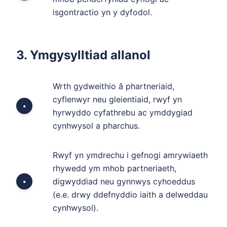
isgontractio yn y dyfodol.
3. Ymgysylltiad allanol
Wrth gydweithio â phartneriaid,
cyflenwyr neu gleientiaid, rwyf yn
•
hyrwyddo cyfathrebu ac ymddygiad
cynhwysol a pharchus.
Rwyf yn ymdrechu i gefnogi amrywiaeth
rhywedd ym mhob partneriaeth,
digwyddiad neu gynnwys cyhoeddus
•
(e.e. drwy ddefnyddio iaith a delweddau
cynhwysol).