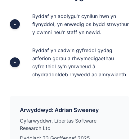
Byddaf yn adolygu'r cynllun hwn yn
flynyddol, yn enwedig os bydd strwythur
•
y cwmni neu'r staff yn newid.
Byddaf yn cadw'n gyfredol gydag
arferion gorau a rhwymedigaethau
•
cyfreithiol sy'n ymwneud â
chydraddoldeb rhywedd ac amrywiaeth.
Arwyddwyd: Adrian Sweeney
Cyfarwyddwr, Libertas Software
Research Ltd
Dyddiad: 23 Gorffennaf 2025