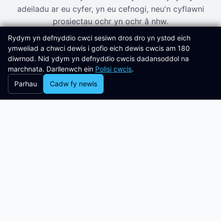
adeiladu ar eu cyfer, yn eu cefnogi, neu'n cyflawni
prosiectau ochr yn ochr â nhw.
Rydym yn defnyddio cwci sesiwn dros dro yn ystod eich
ymweliad a chwci dewis i gofio eich dewis cwcis am 180
diwrnod. Nid ydym yn defnyddio cwcis dadansoddol na
marchnata. Darllenwch ein
Polisi cwcis
.
Parhau
Cadw fy newis