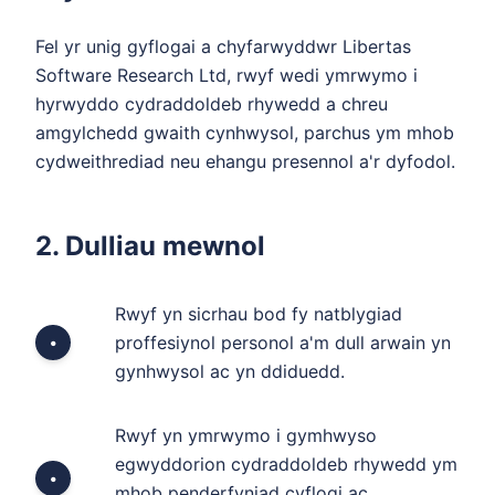
Fel yr unig gyflogai a chyfarwyddwr Libertas
Software Research Ltd, rwyf wedi ymrwymo i
hyrwyddo cydraddoldeb rhywedd a chreu
amgylchedd gwaith cynhwysol, parchus ym mhob
cydweithrediad neu ehangu presennol a'r dyfodol.
2. Dulliau mewnol
Rwyf yn sicrhau bod fy natblygiad
proffesiynol personol a'm dull arwain yn
•
gynhwysol ac yn ddiduedd.
Rwyf yn ymrwymo i gymhwyso
egwyddorion cydraddoldeb rhywedd ym
•
mhob penderfyniad cyflogi ac