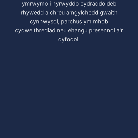
ymrwymo i hyrwyddo cydraddoldeb
rhywedd a chreu amgylchedd gwaith
cynhwysol, parchus ym mhob
cydweithrediad neu ehangu presennol a'r
dyfodol.