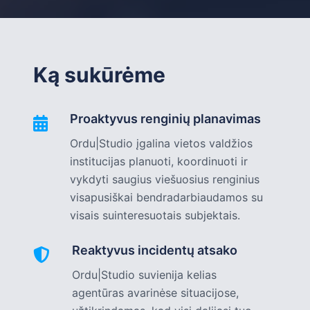
Ką sukūrėme
Proaktyvus renginių planavimas
Ordu|Studio įgalina vietos valdžios
institucijas planuoti, koordinuoti ir
vykdyti saugius viešuosius renginius
visapusiškai bendradarbiaudamos su
visais suinteresuotais subjektais.
Reaktyvus incidentų atsako
Ordu|Studio suvienija kelias
agentūras avarinėse situacijose,