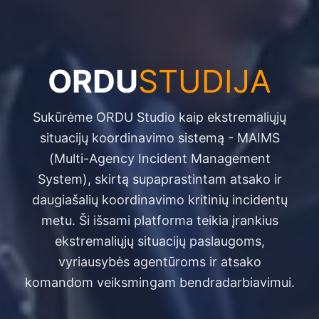
ORDU
STUDIJA
Sukūrėme ORDU Studio kaip ekstremaliųjų
situacijų koordinavimo sistemą - MAIMS
(Multi-Agency Incident Management
System), skirtą supaprastintam atsako ir
daugiašalių koordinavimo kritinių incidentų
metu. Ši išsami platforma teikia įrankius
ekstremaliųjų situacijų paslaugoms,
vyriausybės agentūroms ir atsako
komandom veiksmingam bendradarbiavimui.