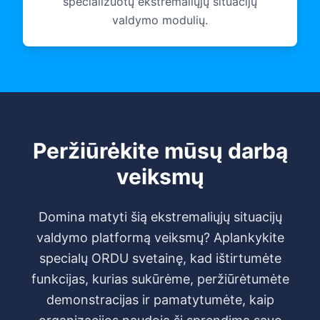
specializuotų ekstremaliųjų situacijų
valdymo modulių.
Peržiūrėkite mūsų darbą
veiksmų
Domina matyti šią ekstremaliųjų situacijų
valdymo platformą veiksmų? Aplankykite
specialų ORDU svetainę, kad ištirtumėte
funkcijas, kurias sukūrėme, peržiūrėtumėte
demonstracijas ir pamatytumėte, kaip