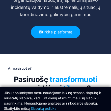
organizacijos naudoja šį sprendimą savo
incidentų valdymo ir ekstremaliųjų situacijų
koordinavimo galimybių gerinimui.
Ištirkite platformą
Ar pasiruošę?
Pasiruošę
transformuoti
savo idėjas į
tikrovę
?
Jūsų apsilankymo metu naudojame laikiną seanso slapuką ir
nuostatų slapuką, kad 180 dienų atsimintume jūsų slapukų
Prisijunkite prie sėkmingų organizacijų,
pasirinkimą. Nenaudojame analizės ar rinkodaros slapukų.
naudojančių
Libertas Software Research
Skaitykite mūsų
Slapukų politika
.