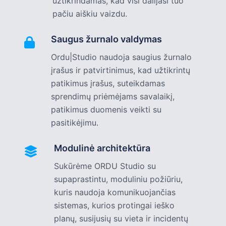
užtikrindamas, kad visi dalijasi tuo
pačiu aiškiu vaizdu.
Saugus žurnalo valdymas
Ordu|Studio naudoja saugius žurnalo
įrašus ir patvirtinimus, kad užtikrintų
patikimus įrašus, suteikdamas
sprendimų priėmėjams savalaikį,
patikimus duomenis veikti su
pasitikėjimu.
Modulinė architektūra
Sukūrėme ORDU Studio su
supaprastintu, moduliniu požiūriu,
kuris naudoja komunikuojančias
sistemas, kurios protingai ieško
planų, susijusių su vieta ir incidentų