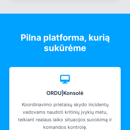
Pilna platforma, kurią
sukūrėme
ORDU|Konsolė
Koordinavimo prietaisų skydo incidentų
vadovams naudoti kritinių įvykių metu,
teikiant realaus laiko situacijos suvokimą ir
komandos kontrolę.