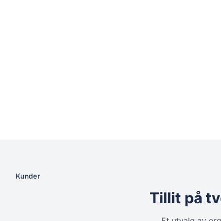
Kunder
Tillit på 
Et utvalg av or