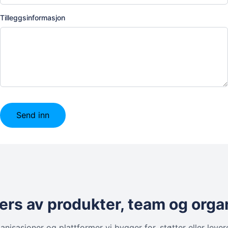
Tilleggsinformasjon
Send inn
tvers av produkter, team og org
ganisasjoner og plattformer vi bygger for, støtter eller lev