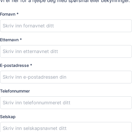
Vi er her for å hjelpe deg med spørsmål eller bekymringer.
Fornavn *
Etternavn *
E-postadresse *
Telefonnummer
Selskap