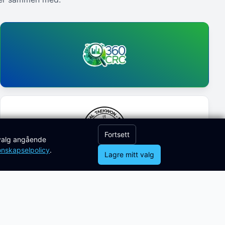
Fortsett
 valg angående
onskapselpolicy
.
Lagre mitt valg