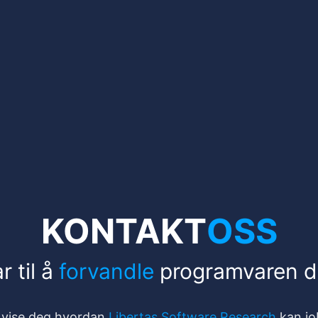
KONTAKT
OSS
r til å
forvandle
programvaren d
ne vise deg hvordan
Libertas Software Research
kan jo