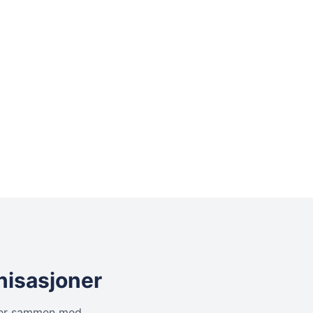
anisasjoner
erer sammen med.