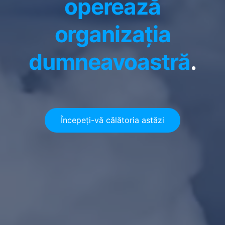
operează
organizația
dumneavoastră
.
Începeți-vă călătoria astăzi