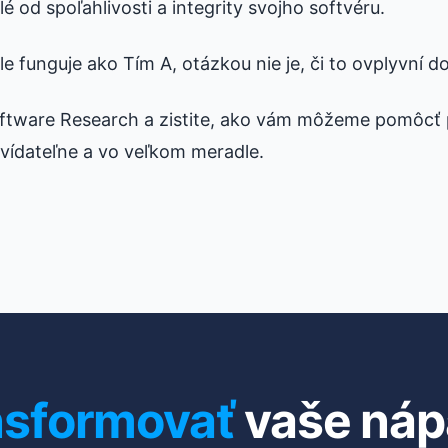
lé od spoľahlivosti a integrity svojho softvéru.
e funguje ako Tím A, otázkou nie je, či to ovplyvní do
oftware Research a zistite, ako vám môžeme pomôcť p
vídateľne a vo veľkom meradle.
nsformovať
vaše náp