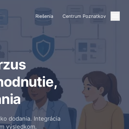
Riešenia
Centrum Poznatkov
rzus
hodnutie,
ania
iko dodania. Integrácia
ím výsledkom.