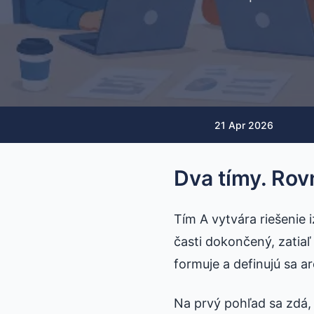
21 Apr 2026
Dva tímy. Rov
Tím A vytvára riešenie 
časti dokončený, zatiaľ
formuje a definujú sa a
Na prvý pohľad sa zdá, 