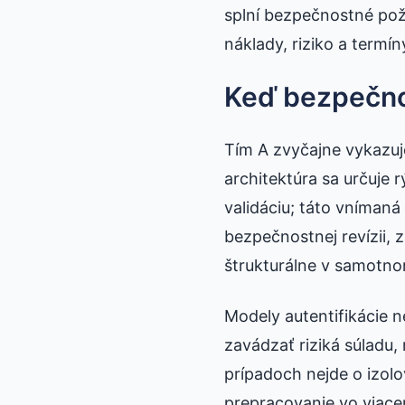
splní bezpečnostné poži
náklady, riziko a termí
Keď bezpečno
Tím A zvyčajne vykazuj
architektúra sa určuje 
validáciu; táto vnímaná
bezpečnostnej revízii, 
štrukturálne v samotn
Modely autentifikácie 
zavádzať riziká súladu
prípadoch nejde o izolo
prepracovanie vo viac