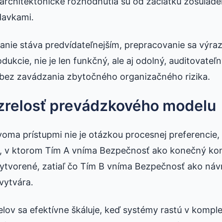
rchitektonické rozhodnutia sú od začiatku zosúlade
davkami.
anie stáva predvídateľnejším, prepracovanie sa výraz
dukcie, nie je len funkčný, ale aj odolný, auditovate
bez zavádzania zbytočného organizačného rizika.
 zrelosť prevádzkového modelu
oma prístupmi nie je otázkou procesnej preferencie, a
 v ktorom Tím A vníma Bezpečnosť ako konečný kont
 vytvorené, zatiaľ čo Tím B vníma Bezpečnosť ako ná
 vytvára.
lov sa efektívne škáluje, keď systémy rastú v komple