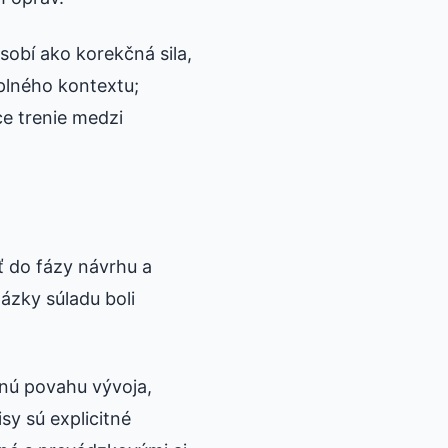
sobí ako korekčná sila,
úplného kontextu;
ce trenie medzi
ť do fázy návrhu a
tázky súladu boli
nú povahu vývoja,
y sú explicitné