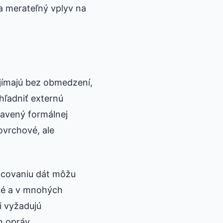
 a merateľný vplyv na
ijímajú bez obmedzení,
hľadniť externú
tavený formálnej
ovrchové, ale
racovaniu dát môžu
né a v mnohých
i vyžadujú
 opráv.