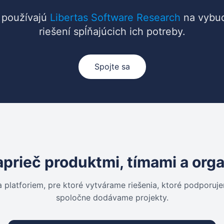
é používajú
Libertas Software Research
na vybud
riešení spĺňajúcich ich potreby.
Spojte sa
prieč produktmi, tímami a org
a platforiem, pre ktoré vytvárame riešenia, ktoré podporuj
spoločne dodávame projekty.