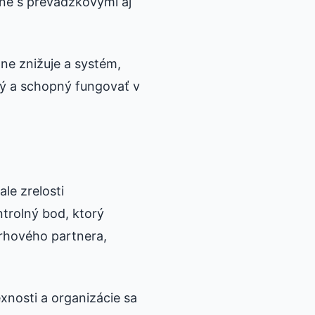
né s prevádzkovými aj
ne znižuje a systém,
ľný a schopný fungovať v
le zrelosti
rolný bod, ktorý
vrhového partnera,
xnosti a organizácie sa