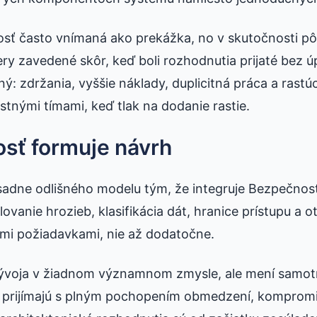
osť často vnímaná ako prekážka, no v skutočnosti pô
ery zavedené skôr, keď boli rozhodnutia prijaté bez 
ný: zdržania, vyššie náklady, duplicitná práca a rastú
tnými tímami, keď tlak na dodanie rastie.
sť formuje návrh
sadne odlišného modelu tým, že integruje Bezpečnos
vanie hrozieb, klasifikácia dát, hranice prístupu a o
ými požiadavkami, nie až dodatočne.
vývoja v žiadnom významnom zmysle, ale mení samot
 prijímajú s plným pochopením obmedzení, kompromis