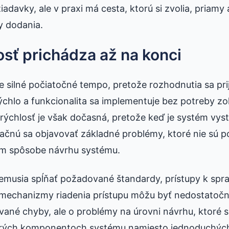
adavky, ale v praxi má cesta, ktorú si zvolia, priamy
ny dodania.
sť prichádza až na konci
e silné počiatočné tempo, pretože rozhodnutia sa pr
rýchlo a funkcionalita sa implementuje bez potreby zo
 rýchlosť je však dočasná, pretože keď je systém vys
začnú sa objavovať základné problémy, ktoré nie sú p
om spôsobe návrhu systému.
nemusia spĺňať požadované štandardy, prístupy k sp
, mechanizmy riadenia prístupu môžu byť nedostatoč
vané chyby, ale o problémy na úrovni návrhu, ktoré s
erých komponentoch systému namiesto jednoduchých