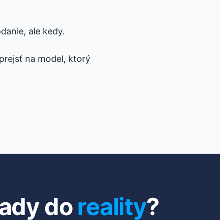
danie, ale kedy.
rejsť na model, ktorý
ady do
reality
?