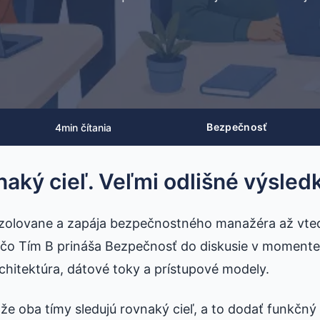
Bezpečnosť
4
min čítania
naký cieľ. Veľmi odlišné výsled
izolovane a zapája bezpečnostného manažéra až vtedy
 čo Tím B prináša Bezpečnosť do diskusie v momente,
rchitektúra, dátové toky a prístupové modely.
že oba tímy sledujú rovnaký cieľ, a to dodať funkčný