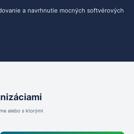
ovanie a navrhnutie mocných softvérových
anizáciami
eme alebo s ktorými