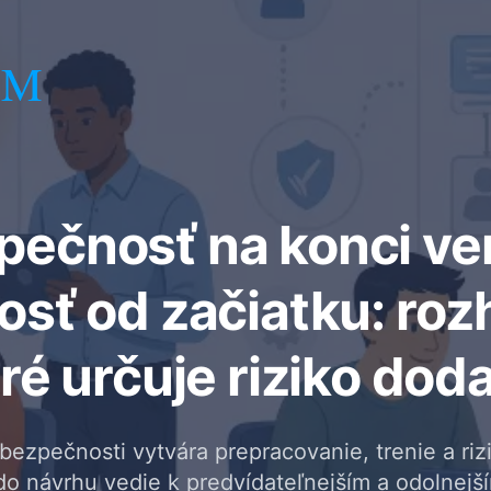
UM
pečnosť na konci ve
sť od začiatku: roz
ré určuje riziko dod
ezpečnosti vytvára prepracovanie, trenie a riz
do návrhu vedie k predvídateľnejším a odolnejš