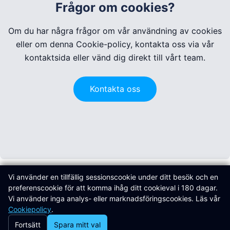
Frågor om cookies?
Om du har några frågor om vår användning av cookies
eller om denna Cookie-policy, kontakta oss via vår
kontaktsida eller vänd dig direkt till vårt team.
Kontakta oss
Vi använder en tillfällig sessionscookie under ditt besök och en
preferenscookie för att komma ihåg ditt cookieval i 180 dagar.
Är du redo?
Vi använder inga analys- eller marknadsföringscookies. Läs vår
Redo att
transformera
dina
Cookiepolicy
.
Fortsätt
Spara mitt val