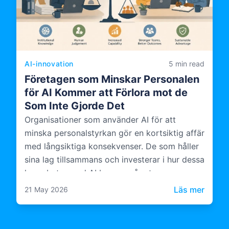
AI-innovation
5 min read
Företagen som Minskar Personalen
för AI Kommer att Förlora mot de
Som Inte Gjorde Det
Organisationer som använder AI för att
minska personalstyrkan gör en kortsiktig affär
med långsiktiga konsekvenser. De som håller
sina lag tillsammans och investerar i hur dessa
lag arbetar med AI bygger något mer
varaktigt.
: Före
Läs mer
21 May 2026