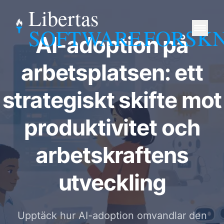
Libertas
SOFTWARE
FORSK
AI-adoption på
arbetsplatsen: ett
strategiskt skifte mot
produktivitet och
arbetskraftens
utveckling
Upptäck hur AI-adoption omvandlar den