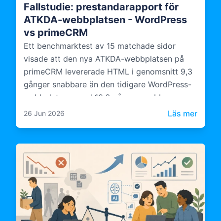
Fallstudie: prestandarapport för
ATKDA-webbplatsen - WordPress
vs primeCRM
Ett benchmarktest av 15 matchade sidor
visade att den nya ATKDA-webbplatsen på
primeCRM levererade HTML i genomsnitt 9,3
gånger snabbare än den tidigare WordPress-
webbplatsen, med 10,6 gånger snabbare
serverbearbetning.
: Fal
Läs mer
26 Jun 2026