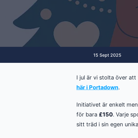
15 Sept 2025
I jul är vi stolta över a
här i Portadown
.
Initiativet är enkelt men
för bara
£150
. Varje s
sitt träd i sin egen unika 