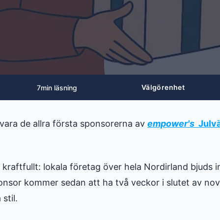
Välgörenhet
7
min läsning
tt vara de allra första sponsorerna av
empower's
Julvä
 kraftfullt: lokala företag över hela Nordirland bjuds i
ponsor kommer sedan att ha två veckor i slutet av no
stil.