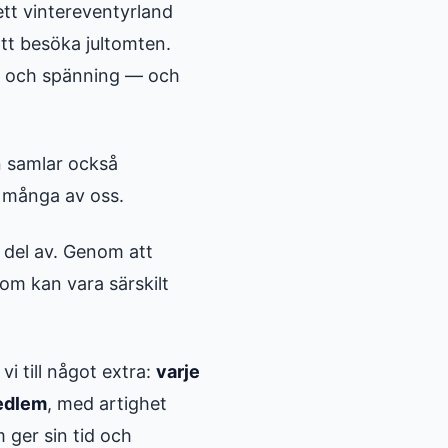
ett vintereventyrland
tt besöka jultomten.
ärg och spänning — och
an samlar också
å många av oss.
en del av. Genom att
som kan vara särskilt
 till något extra:
varje
medlem
, med artighet
m ger sin tid och