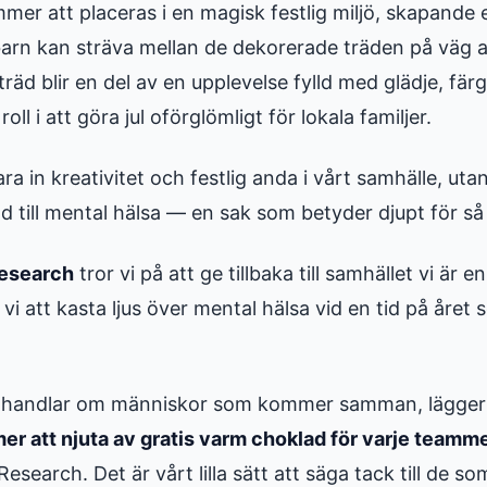
mer att placeras i en magisk festlig miljö, skapande 
arn kan sträva mellan de dekorerade träden på väg a
 träd blir en del av en upplevelse fylld med glädje, f
oll i att göra jul oförglömligt för lokala familjer.
bara in kreativitet och festlig anda i vårt samhälle, ut
töd till mental hälsa — en sak som betyder djupt för s
Research
tror vi på att ge tillbaka till samhället vi är 
 vi att kasta ljus över mental hälsa vid en tid på året 
handlar om människor som kommer samman, lägger vi
r att njuta av gratis varm choklad för varje team
esearch. Det är vårt lilla sätt att säga tack till de so