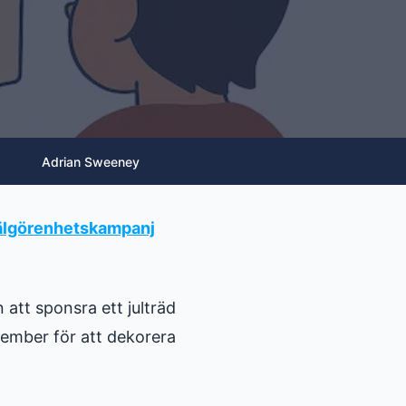
Adrian Sweeney
lgörenhetskampanj
n att sponsra ett julträd
vember för att dekorera