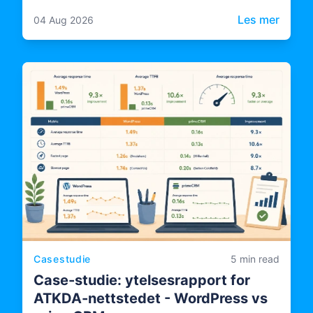
Consultancy, som bringer uavhengig
: Libe
Les mer
04 Aug 2026
revisjons- og etterlevelseskompetanse inn i
hvordan ORDU Studio – LSRs
flerinstitusjonelle plattform for
hendelseshåndtering – utformes,
dokumenteres og driftes.
Casestudie
5 min read
Case-studie: ytelsesrapport for
ATKDA-nettstedet - WordPress vs