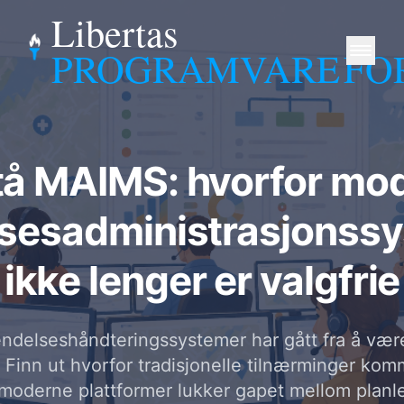
Libertas
PROGRAMVARE
FO
tå MAIMS: hvorfor mo
sesadministrasjonss
ikke lenger er valgfrie
ndelseshåndteringssystemer har gått fra å være 
Finn ut hvorfor tradisjonelle tilnærminger komm
moderne plattformer lukker gapet mellom planl