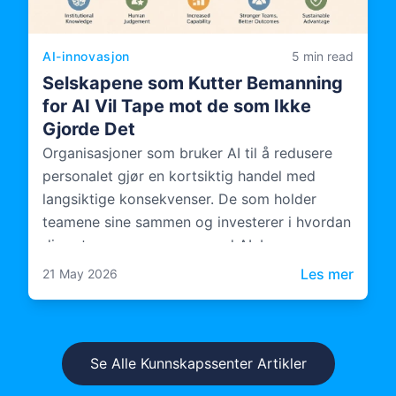
AI-innovasjon
5 min read
Selskapene som Kutter Bemanning
for AI Vil Tape mot de som Ikke
Gjorde Det
Organisasjoner som bruker AI til å redusere
personalet gjør en kortsiktig handel med
langsiktige konsekvenser. De som holder
teamene sine sammen og investerer i hvordan
disse teamene opererer med AI, bygger noe
mer varig.
: Sels
Les mer
21 May 2026
Se Alle Kunnskapssenter Artikler