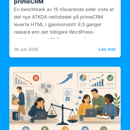
primeCRM
En benchmark av 15 tilsvarende sider viste at
det nye ATKDA-nettstedet på primeCRM
leverte HTML i gjennomsnitt 9,3 ganger
raskere enn det tidligere WordPress-
nettstedet, med 10,6 ganger raskere
serverbehandling.
: Case
Les mer
26 Jun 2026