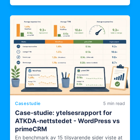
revisjons- og etterlevelseskompetanse inn i
hvordan ORDU Studio – LSRs
flerinstitusjonelle plattform for
hendelseshåndtering – utformes,
dokumenteres og driftes.
Casestudie
5 min read
Case-studie: ytelsesrapport for
ATKDA-nettstedet - WordPress vs
primeCRM
En benchmark av 15 tilsvarende sider viste at