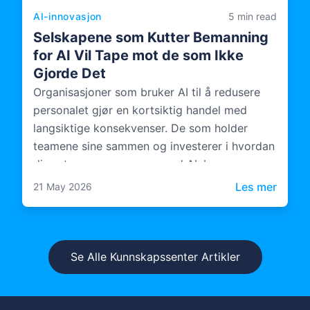
AI-innovasjon
5 min read
Selskapene som Kutter Bemanning
for AI Vil Tape mot de som Ikke
Gjorde Det
Organisasjoner som bruker AI til å redusere
personalet gjør en kortsiktig handel med
langsiktige konsekvenser. De som holder
teamene sine sammen og investerer i hvordan
disse teamene opererer med AI, bygger noe
mer varig.
: Sels
Les mer
21 May 2026
Se Alle Kunnskapssenter Artikler