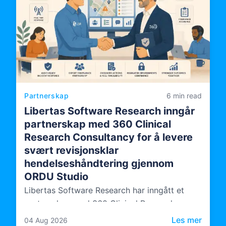
Partnerskap
6 min read
Libertas Software Research inngår
partnerskap med 360 Clinical
Research Consultancy for å levere
svært revisjonsklar
hendelseshåndtering gjennom
ORDU Studio
Libertas Software Research har inngått et
partnerskap med 360 Clinical Research
Consultancy, som bringer uavhengig
: Libe
Les mer
04 Aug 2026