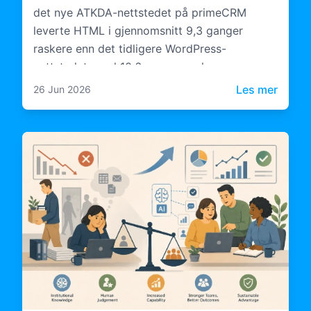
det nye ATKDA-nettstedet på primeCRM
leverte HTML i gjennomsnitt 9,3 ganger
raskere enn det tidligere WordPress-
nettstedet, med 10,6 ganger raskere
serverbehandling.
: Case
Les mer
26 Jun 2026