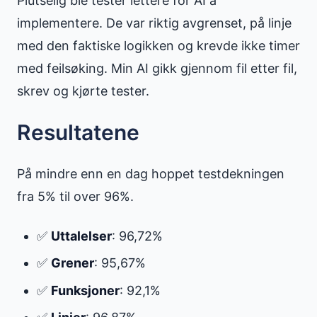
Plutselig ble tester lettere for AI å
implementere. De var riktig avgrenset, på linje
med den faktiske logikken og krevde ikke timer
med feilsøking. Min AI gikk gjennom fil etter fil,
skrev og kjørte tester.
Resultatene
På mindre enn en dag hoppet testdekningen
fra 5% til over 96%.
✅
Uttalelser
: 96,72%
✅
Grener
: 95,67%
✅
Funksjoner
: 92,1%