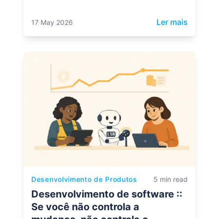
: Um ano
Ler mais
17 May 2026
Desenvolvimento de Produtos
5 min read
Desenvolvimento de software ::
Se você não controla a