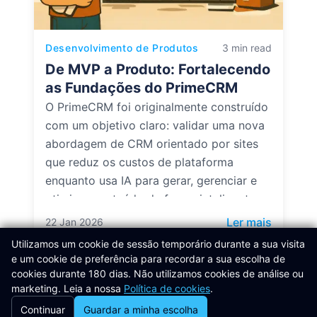
Desenvolvimento de Produtos
3 min read
De MVP a Produto: Fortalecendo
as Fundações do PrimeCRM
O PrimeCRM foi originalmente construído
com um objetivo claro: validar uma nova
abordagem de CRM orientado por sites
que reduz os custos de plataforma
enquanto usa IA para gerar, gerenciar e
otimizar conteúdo de forma inteligente.
: De MV
Ler mais
22 Jan 2026
Utilizamos um cookie de sessão temporário durante a sua visita
e um cookie de preferência para recordar a sua escolha de
cookies durante 180 dias. Não utilizamos cookies de análise ou
marketing. Leia a nossa
Política de cookies
.
Ver Todos os Artigos do Centro de
Continuar
Guardar a minha escolha
Conhecimento