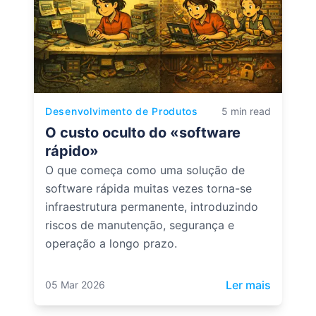
Desenvolvimento de Produtos
5 min read
O custo oculto do «software
rápido»
O que começa como uma solução de
software rápida muitas vezes torna-se
infraestrutura permanente, introduzindo
riscos de manutenção, segurança e
operação a longo prazo.
: O cust
Ler mais
05 Mar 2026