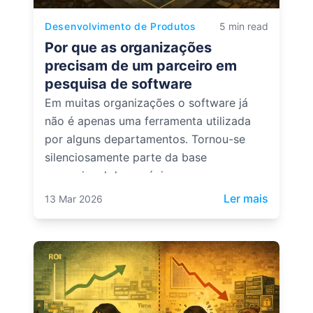
Desenvolvimento de Produtos
5 min read
Por que as organizações
precisam de um parceiro em
pesquisa de software
Em muitas organizações o software já
não é apenas uma ferramenta utilizada
por alguns departamentos. Tornou-se
silenciosamente parte da base
operacional do negócio.
: Por qu
Ler mais
13 Mar 2026