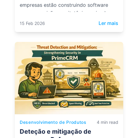
empresas estão construindo software
sem supervisão arquitetônica, criando
sistemas estruturalmente frágeis.
: Você n
Ler mais
15 Feb 2026
Desenvolvimento de Produtos
4 min read
Deteção e mitigação de