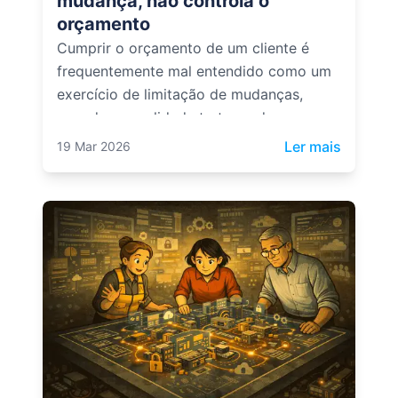
mudança, não controla o
orçamento
Cumprir o orçamento de um cliente é
frequentemente mal entendido como um
exercício de limitação de mudanças,
quando na realidade trata-se de
compreendê-las e controlá-las
: Desenv
Ler mais
19 Mar 2026
adequadamente à medida que o projeto
evolui.